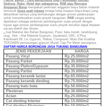
Pabrik, kantor - Cara Menghitung RAB Pembuatan Rumah,
Gedung, Ruko, Hotel dan sebagainya.
RAB atau Rencana
Anggaran Biaya
merupakan
perkiraan anggaran biaya bahan material
termasuk
biaya upah tukang
tenaga kerja maupun biaya-biaya yang
dibutuhkan lainnya yang berhubungan dengan proses pelaksanaan
untuk menyelesaikan suatu proyek bangunan.
RAB
sangat penting
diperlukan sebagai pedoman pembangunan suatu proyek dengan
tujuan agar proses pembangunan sustu proyek tersebut dapat berjalan
secara efektif dan efisien.
.
Jual Material dan Bahan Bangunan, Pasir, bata merah, tanah/puing
urug, Alat – Alat Material Gypsum, Jayaboard, GRC, A Plus,
Kalsiboard Dll, Lis Gypsum, Hollow, Compound. Mutu Dan Kualitas
TERJAMIN pemasangan gypsum Murah Tiap Per Meter perseginya.
DAFTAR HARGA BORONGAN JASA TUKANG BANGUNAN
JENIS PEKERJAAN
HARGA
Pasang Vinyl
Rp.25.000/m2
Pasang Parket
Rp.35.000/m2
Pasang Plafon/Gypsum
Rp.35.000/m2
Pasang Partisi
Rp.35.000/m2
Pasang keramik lantai
Rp.65.000/m2
Pasang keramik dinding
Rp.75.000/m2
Pasang batu bata
Rp.50.000/m2
Plesteran
Rp.30.000/m2
Acian
Rp.25.000/m2
Cat dinding Interior
Rp.15.000/m2
Cat dinding Eksterior
Rp.15.000/m2