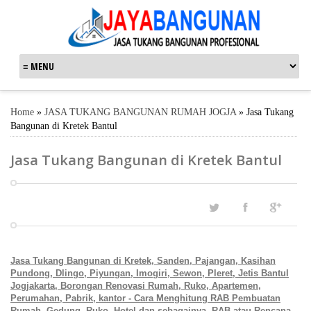
Home
»
JASA TUKANG BANGUNAN RUMAH JOGJA
»
Jasa Tukang
Bangunan di Kretek Bantul
Jasa Tukang Bangunan di Kretek Bantul
Jasa Tukang Bangunan di Kretek, S
a
nden, P
a
j
a
ng
a
n, K
a
sih
a
n
Pundong, Dlingo, Piyung
a
n, Imogiri, Sewon, Pleret, Jetis B
antul
Jogjak
a
rt
a
, Borongan Renovasi Rumah, Ruko, Apartemen,
Perumahan, Pabrik, kantor - Cara Menghitung RAB Pembuatan
Rumah, Gedung, Ruko, Hotel dan sebagainya.
RAB atau Rencana