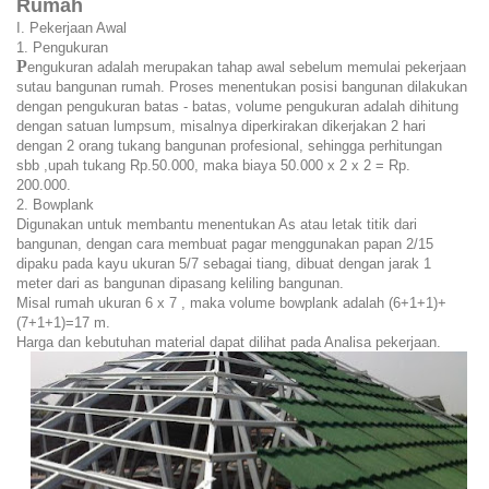
Rumah
I. Pekerjaan Awal
1. Pengukuran
P
engukuran adalah merupakan tahap awal sebelum memulai pekerjaan
sutau bangunan rumah. Proses menentukan posisi bangunan dilakukan
dengan pengukuran batas - batas, volume pengukuran adalah dihitung
dengan satuan lumpsum, misalnya diperkirakan dikerjakan 2 hari
dengan 2 orang tukang bangunan profesional, sehingga perhitungan
sbb ,upah tukang Rp.50.000, maka biaya 50.000 x 2 x 2 = Rp.
200.000.
2. Bowplank
Digunakan untuk membantu menentukan As atau letak titik dari
bangunan, dengan cara membuat pagar menggunakan papan 2/15
dipaku pada kayu ukuran 5/7 sebagai tiang, dibuat dengan jarak 1
meter dari as bangunan dipasang keliling bangunan.
Misal rumah ukuran 6 x 7 , maka volume bowplank adalah (6+1+1)+
(7+1+1)=17 m.
Harga dan kebutuhan material dapat dilihat pada Analisa pekerjaan.