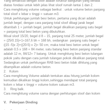
Yang dimaksud dengan sloof adalah struktur bangunan yang berada
diatas fondasi untuk lebih jelas lihat sloof rumah lantai 1 dan 2.
Cara menghitung volume sebagai berikut : untuk volume beton panjang
total sloof x lebar x tinggi = satuan m3.
Untuk perhitungan jumlah besi beton, pertama yang dicari adalah
jumlah begel, dengan cara panjang total sloof dibagi jarak begel
ditambah 1 = jumlah begel, jumlah begel dikalikan panjang satu begel
= panjang total besi beton yang dibutuhkan.
Misal sloof 15/20, begel d 8 – 15, panjang total 25 meter, jumlah begel
= (25/0.15)+1=167,6 bh = 168 bh, sedangkan panjang satu begel =
((15 -5)x 2)+((20-5) x 2)= 50 cm, maka total besi beton untuk begel
adalah 0,5 x 168 = 84 meter, satu batang besi beton panjang standar
adalah 12 m, 84/12= 7 batang. Untuk menghitung besi beton tulangan
pokok yaitu dengan cara jumlah tulangan pokok dikalikan panjang total.
Sedangkan untuk perhitungan RAB besi beton tidak dihitung,yang
ditampilkan adalah volume beton.
2. Kolom
Cara menghitung Volume adalah tentukan atau hitung jumlah kolom
kemudian dikalikan tinggi kolom,sehingga mendapat total panjang
kolom x lebar x tinggi = volume kolom satuan m3.
3. Ring balk.
Cara menghitung volume sama dengan perhitungan sloof dan kolom
V. Pekerjaan Dinding