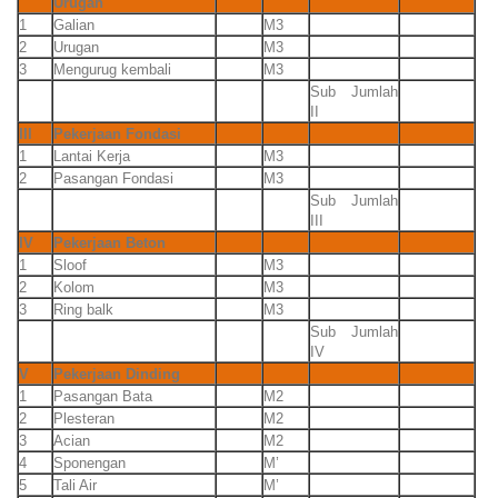
Urugan
1
Galian
M3
2
Urugan
M3
3
Mengurug kembali
M3
Sub Jumlah
II
III
Pekerjaan Fondasi
1
Lantai Kerja
M3
2
Pasangan Fondasi
M3
Sub Jumlah
III
IV
Pekerjaan Beton
1
Sloof
M3
2
Kolom
M3
3
Ring balk
M3
Sub Jumlah
IV
V
Pekerjaan Dinding
1
Pasangan Bata
M2
2
Plesteran
M2
3
Acian
M2
4
Sponengan
M’
5
Tali Air
M’