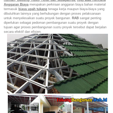
Anggaran Biaya
merupakan
perkiraan anggaran biaya bahan material
termasuk
biaya upah tukang
tenaga kerja maupun biaya-biaya yang
dibutuhkan lainnya yang berhubungan dengan proses pelaksanaan
untuk menyelesaikan suatu proyek bangunan.
RAB
sangat penting
diperlukan sebagai pedoman pembangunan suatu proyek dengan
tujuan agar proses pembangunan sustu proyek tersebut dapat berjalan
secara efektif dan efisien.