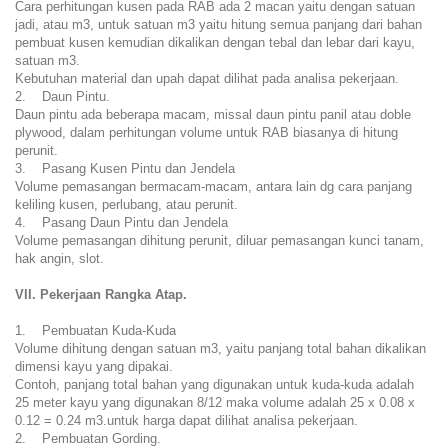
Cara perhitungan kusen pada RAB ada 2 macan yaitu dengan satuan
jadi, atau m3, untuk satuan m3 yaitu hitung semua panjang dari bahan
pembuat kusen kemudian dikalikan dengan tebal dan lebar dari kayu,
satuan m3.
Kebutuhan material dan upah dapat dilihat pada analisa pekerjaan.
2. Daun Pintu.
Daun pintu ada beberapa macam, missal daun pintu panil atau doble
plywood, dalam perhitungan volume untuk RAB biasanya di hitung
perunit.
3. Pasang Kusen Pintu dan Jendela
Volume pemasangan bermacam-macam, antara lain dg cara panjang
keliling kusen, perlubang, atau perunit.
4. Pasang Daun Pintu dan Jendela
Volume pemasangan dihitung perunit, diluar pemasangan kunci tanam,
hak angin, slot.
VII. Pekerjaan Rangka Atap.
1. Pembuatan Kuda-Kuda
Volume dihitung dengan satuan m3, yaitu panjang total bahan dikalikan
dimensi kayu yang dipakai.
Contoh, panjang total bahan yang digunakan untuk kuda-kuda adalah
25 meter kayu yang digunakan 8/12 maka volume adalah 25 x 0.08 x
0.12 = 0.24 m3.untuk harga dapat dilihat analisa pekerjaan.
2. Pembuatan Gording.