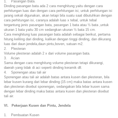
1. Pasangan Bata.
Dinding pasangan bata ada 2 cara menghitung yaitu dengan cara
perhitungan luas dan dengan cara perhitungan isi, untuk perhitungan isi
jarang sekali digunakan, akan tetapi bila suatu saat dibutuhkan dengan
cara perhitungan isi, caranya adalah luas x tebal, untuk tebal
tergantung jenis pasangan bata, pasangan 1 bata atau ½ bata ,untuk
ukuran 1 bata yaitu 30 cm sedangkan ukuran ½ bata 15 cm.
Cara menghitung luas pasangan bata adalah sebagai berikut, pertama
hitung keliling dari dinding, kalikan dengan tinggi dinding, dan dikurang
luas dari daun jendela,daun pintu,boven, satuan m2.
2. Plesteran
Volume plesteran adalah 2 x dari volume pasangan bata.
3. Acian
Sama dengan cara menghitung volume plesteran tetapi dikurangi,
daerah yang tidak di aci seperti dinding keramik dll.
4. Sponengan atau tali air
Sponengan atau tali air adalah batas antara kusen dan plesteran, bila
lebar kusen kurang dari lebar dinding (15 cm) maka batas antara kusen
dan plesteran disebut sponengan, sedangakan bila lebar kusen sama
dengan lebar dinding maka batas antara kusen dan plesteran disebut
tali air.
VI. Pekerjaan Kusen dan Pintu, Jendela
1. Pembuatan Kusen