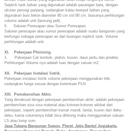
Septick tank bahan yang digunakan adalah pasangan bata, dengan
ukuran persegi panjang, sedangkan kalau beerput bahan yang
digunakan buis beton diameter 80 cm s/d 90 cm. biasanya perhitungan
volume adalah unit (lansung jadi).
5. Saluran Peresapan atau Sumur Peresapan.
Saluran peresapan atau sumur peresapan adalah suatu bangunan yang
berfungsi sebagai peresapan air dari buangan septick tank. Volume
perhitungan adalah unit.
XI. Pekerjaan Phinising.
1. Pekerjaan Cat tembok, plafon, kusen, daun pintu dan jendela.
Perhitungan Volume nya adalah luas dengan satuan m2.
XII. Pekerjaan Instalasi listrik.
Pekerjaan instalasi listrik volume pekerjaan menggunakan titik,
sedangkan harga sesuai dengan ketentuan PLN.
XIII. Pemebersihan Akhir.
Yang dimaksud dengan pekerjaan pembersihan akhir, adalah pekerjaan
pembersihan sisa sisa material atau kotoran-kotoran aikibat dari
pekerjaan, seperti pembersihan kamar mandi, lantai, kusen dari debu-
debu, karna volumenya tidak bisa dihitung maka menggunakan satuan
LS atau lump sum.
Jasa Tukang Bangunan Sewon, Pleret, Jetis B
antul Jogjak
a
rt
a
,