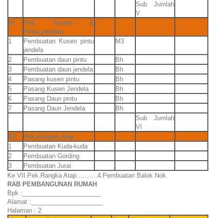
Sub Jumlah
V
VI
Pek. Kusen &
Pintu,jendela
1
Pembuatan Kusen pintu
M3
jendela
2
Pembuatan daun pintu
Bh
3
Pembuatan daun jendela
Bh
4
Pasang kusen pintu
Bh
5
Pasang Kusen Jendela
Bh
6
Pasang Daun pintu
Bh
7
Pasang Daun Jendela
Bh
Sub Jumlah
VI
VII
Pek.Rangka Atap
1
Pembuatan Kuda-kuda
2
Pembuatan Gording
3
Pembuatan Jurai
Ke VII.Pek.Rangka Atap……….4.Pembuatan Balok Nok
RAB PEMBANGUNAN RUMAH
Bpk :_______________________
Alamat :_____________________
Halaman : 2