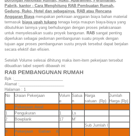
Borongan Renovasi Rumah, Ruko, Apartemen, Perumahan,
Pabrik, kantor - Cara Menghitung RAB Pembuatan Rumah,
Gedung, Ruko, Hotel dan sebagainya.
RAB atau Rencana
Anggaran Biaya
merupakan
perkiraan anggaran biaya bahan material
termasuk
biaya upah tukang
tenaga kerja maupun biaya-biaya yang
dibutuhkan lainnya yang berhubungan dengan proses pelaksanaan
untuk menyelesaikan suatu proyek bangunan.
RAB
sangat penting
diperlukan sebagai pedoman pembangunan suatu proyek dengan
tujuan agar proses pembangunan sustu proyek tersebut dapat berjalan
secara efektif dan efisien.
Setelah Volume selesai dihitung maka item-item pekerjaan tersebut
dibuatkan tabel seperti dibawah ini:
RAB PEMBANGUNAN RUMAH
Bpk :_______________________
Alamat :_____________________
Halaman : 1
No
Uraian Pekerjaan
Volum
Satua
Harga
Jumlah
e
n
satuan (Rp)
Harga (Rp)
I
Pekerjaan Awal
1
Pengukuran
1
Ls
2
Bowplank
17
M’
Sub Jumlah I
II
Pekerjaan Galian &