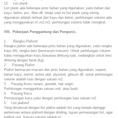
12. List plank
List plank ada beberapa jenis bahan yang digunakan, yaitu bahan dari
kayu, beton, pvc, fiber dll, tetapi saat ini list plank yang sering
digunakan adalah terbuat dari kayu dan beton, perhitungan volume ada
yang menggunakan m’,m2,m3. perhitungan volume tidak mengikat.
VIII. Pekerjaan Penggantung dan Pengunci.
1. Rangka Plafond
Rangka plafon ada beberapa jenis bahan yang digunakan, yaitu rangka
kayu 4/6, rangka besi (bermacam-macam). Untuk perhitungan volume
kalau menggunkan kayu biasanya dihitung luas, sedangkan untuk besi
dihitung dengan berat (kg).
2. Pasang Plafon
Plafon bermacam-macam dari jenis bahan yang digunakan, seperti,
bahan kayu, eternit, asbes plat, plywood, gibsum dll, untuk perhitungan
volume adalah luas dengan satuan m2.
3. Pasang Kunci tanam, grendel, hak angin.
Perhitungan menggunkan satuan unit, atau buah.
4. Pasang Kaca.
Pemasangan kaca yaitu dengan perhitungan luas satuan m2.
5. List plafond
Yang dimaksud dengan list plafon adalah list yang berada dipinggir
pertemuan antara plafond dengan dinding, tujuan pemasangan list, agar
terlihat rapi. Satuan volume adalah m’