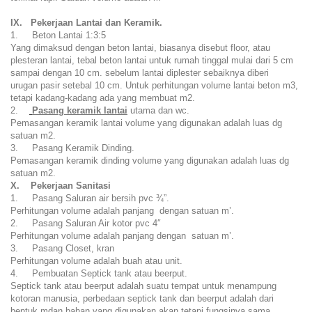
IX. Pekerjaan Lantai dan Keramik.
1. Beton Lantai 1:3:5
Yang dimaksud dengan beton lantai, biasanya disebut floor, atau
plesteran lantai, tebal beton lantai untuk rumah tinggal mulai dari 5 cm
sampai dengan 10 cm. sebelum lantai diplester sebaiknya diberi
urugan pasir setebal 10 cm. Untuk perhitungan volume lantai beton m3,
tetapi kadang-kadang ada yang membuat m2.
2.
Pasang keramik lantai
utama dan wc.
Pemasangan keramik lantai volume yang digunakan adalah luas dg
satuan m2.
3. Pasang Keramik Dinding.
Pemasangan keramik dinding volume yang digunakan adalah luas dg
satuan m2.
X. Pekerjaan Sanitasi
1. Pasang Saluran air bersih pvc ¾”.
Perhitungan volume adalah panjang dengan satuan m’.
2. Pasang Saluran Air kotor pvc 4″
Perhitungan volume adalah panjang dengan satuan m’.
3. Pasang Closet, kran
Perhitungan volume adalah buah atau unit.
4. Pembuatan Septick tank atau beerput.
Septick tank atau beerput adalah suatu tempat untuk menampung
kotoran manusia, perbedaan septick tank dan beerput adalah dari
bentuk mdan bahan yang digunakan akan tetapi fungsinya sama.