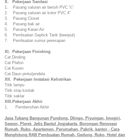
X. Pekerjaan Sanitasi
1. Pasang saluran air bersih PVC ¾”
2. Pasang saluran air kotor PVC 4″
3. Pasang Closet
4. Pasang bak air
5. Pasang Karan Air
6. Pembuatan Septick Tank (beerput)
7. Pembuatan sumur peresapan
XI. Pekerjaan Finishing
Cat Dinding
Cat Plafon
Cat Kusen
Cat Daun pintu/jendela
XII. Pekerjaan Instalasi Kelistrikan
Titik lampu
Titik stop kontak
Titik saklar
XIII.Pekerjaan Akhir
1. Pembersihan Akhir
Jasa Tukang Bangunan Pundong, Dlingo, Piyung
a
n, Imogiri,
Sewon, Pleret, Jetis B
antul Jogjak
a
rt
a
, Borongan Renovasi
Rumah, Ruko, Apartemen, Perumahan, Pabrik, kantor - Cara
Menghitung RAB Pembuatan Rumah, Gedung, Ruko, Hotel dan