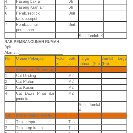
4
Pasang bak air
Bh
5
Pasang Kran air
Bh
6
Pemb.septick
Unit
tank/beerput
7
Pemb.sumur
Unit
peresapan
Sub Jumlah X
RAB PEMBANGUNAN RUMAH
Bpk :_______________________
Alamat :_____________________
No
Uraian Pekerjaan
Volum
Satu
Harga
Jumlah Harga
e
an
satuan (Rp)
(Rp)
XI
Pekerjaan Phinising
1
Cat Dinding
M2
2
Cat Plafon
M2
3
Cat Kusen
M2
4
Cat Daun Pintu dan
M2
jendela
Sub Jumlah
XI
XII
Pek.instalasi listrik
1
Titik lampu
Titik
2
Titik stop kontak
Titik