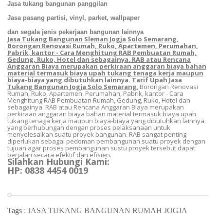
Jasa tukang bangunan panggilan
Jasa pasang partisi, vinyl, parket, wallpaper
dan segala jenis pekerjaan bangunan lainnya
Jasa Tukang Bangunan Sleman Jogja Solo Semarang,
Borongan Renovasi Rumah, Ruko, Apartemen, Perumahan,
Pabrik, kantor - Cara Menghitung RAB Pembuatan Rumah,
Gedung, Ruko, Hotel dan sebagainya. RAB atau Rencana
Anggaran Biaya merupakan perkiraan anggaran biaya bahan
material termasuk biaya upah tukang tenaga kerja maupun
biaya-biaya yang dibutuhkan lainnya. Tarif Upah Jasa
Tukang Bangunan Jogja Solo Semarang
, Borongan Renovasi
Rumah, Ruko, Apartemen, Perumahan, Pabrik, kantor - Cara
Menghitung RAB Pembuatan Rumah, Gedung, Ruko, Hotel dan
sebagainya. RAB atau Rencana Anggaran Biaya merupakan
perkiraan anggaran biaya bahan material termasuk biaya upah
tukang tenaga kerja maupun biaya-biaya yang dibutuhkan lainnya
yang berhubungan dengan proses pelaksanaan untuk
menyelesaikan suatu proyek bangunan. RAB sangat penting
diperlukan sebagai pedoman pembangunan suatu proyek dengan
tujuan agar proses pembangunan sustu proyek tersebut dapat
berjalan secara efektif dan efisien.
Silahkan Hubungi Kami:
HP: 0838 4454 00
9
1
Tags :
JASA TUKANG BANGUNAN RUMAH JOGJA