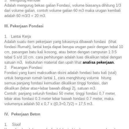
3. Mengurug kembali
Adalah mengurug bekas galian Fondasi, volume biasanya dihitung 1/3
dari volume galian, contoh volume galian 60 m3 maka urugan kembali
adalah 60 m3/3 = 20 m3.
III. Pekerjaan Pondasi
1. Lantai Kerja
Adalah suatu item pekerjaan yang lokasinya dibawah fondasi (lihat
fondasi Rumah), lantai kerja dapat berupa urugan pasir dengan tebal 10
cm, pasangan batu kali kosong, atau beton dengan campuran 1:3:5
tebal 5 s/d 10 cm. cara perhitungan adalah luas dikalikan tebal dengan
satuan m3, kebutuhan material dan upah lihat
analisa pekerjaan
.
2. Pasangan Pondasi
Fondasi yang kami maksudkan disini adalah fondasi batu kali (stal)
untuk bangunan rumah lantai 1, cara menghitung volume hitung
semua panjang fondasi kemudian dikalikan tinggi fondasi, dan
dikalikan (lebar atas+lebar bawah dibagi 2), satuan m3.
Contoh: panjang seluruh fondasi 50 meter, tinggi fondasi 0,7 meter,
lebar atas fondasi 0.3 meter lebar bawah fondasi 0.7 meter, maka
volumenya adalah 50 x 0,7 x ((0,3+0,7)/2) = 17,5 m3.
IV. Pekerjaan Beton
1. Sloof