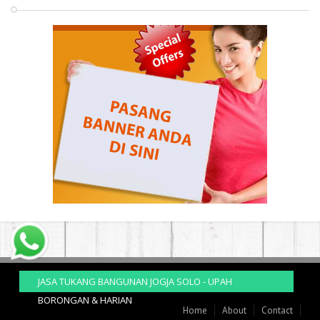
JASA TUKANG BANGUNAN JOGJA SOLO - UPAH
BORONGAN & HARIAN
Home
About
Contact