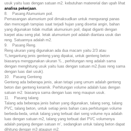
usuk yaitu luas dengan satuan m2. kebutuhan matererial dan upah lihat
analisa pekerjaan
.
8. Pasang Alumunium poil.
Pemasangan alumunium poil dimaksudkan untuk mengurangi panas
dan mencegah tampias saat terjadi hujan yang disertai angin, bahan
yang digunakan tidak mutlak alumunium poil, dapat diganti dengan
karpet atau seng plat. letak alumunium poil adalah diantara usuk dan
reng. Satuannya adalah m2.
9. Pasang Reng.
Reng ukuran yang digunakan ada dua macam yaitu 2/3 atau
¾,tergantung jenis genteng yang dipakai, untuk genteng beton
biasanya menggunakan ukuran ¾ , perhitungan reng adalah sama
dengan menghitung usuk yaitu luas dengan satuan m2.(luas reng sama
dengan luas dari usuk).
10. Pasang Genteng
Genteng ada beberapa jenis, akan tetapi yang umum adalah genteng
beton dan genteng keramik. Perhitungan volume adalah luas dengan
satuan m2. biasanya sama dengan luas reng maupun usuk.
11. Pasang talang
Talang ada beberapa jenis bahan yang digunakan, talang seng, talang
PVC, talang beton, untuk setiap jenis bahan cara perhitungan volume
berbeda-beda, untuk talang yang terbuat dari seng volume nya adalah
luas dengan satuan m2, talang yang terbuat dari PVC volumenya
adalah panjang dengan satuan m’, sedangkan untuk talang beton dapat
dihitung dengan m3 ataupun m2.