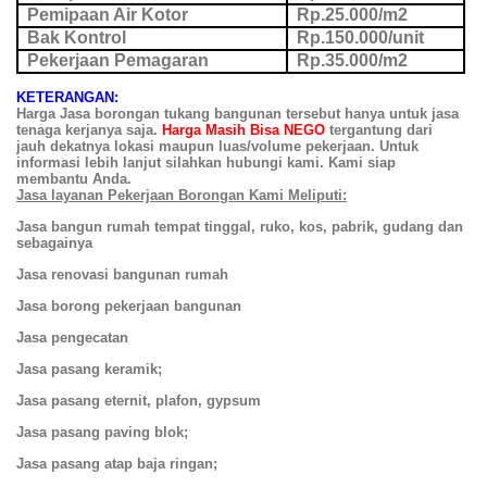
Pemipaan Air Kotor
Rp.25.000/m2
Bak Kontrol
Rp.150.000/unit
Pekerjaan Pemagaran
Rp.35.000/m2
KETERANGAN:
Harga Jasa borongan tukang bangunan
tersebut
hanya untuk jasa
tenaga kerjanya saja.
Harga
M
asih
B
isa
NEGO
tergantung dari
jauh dekatnya lokasi
maupun
luas/volume pekerjaan
.
U
ntuk
informasi
lebih lanjut silahkan hubungi kami
. Kami siap
membantu Anda.
Jasa layanan Pekerjaan Borongan Kami Meliputi:
Jasa bangun rumah tempat tinggal, ruko, kos, pabrik, gudang dan
sebagainya
Jasa renovasi bangunan rumah
Jasa borong pekerjaan bangunan
Jasa pengecatan
Jasa pasang keramik;
Jasa pasang eternit, plafon, gypsum
Jasa pasang paving blok;
Jasa pasang atap baja ringan;