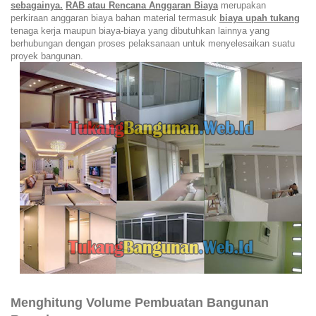
sebagainya.
RAB atau Rencana Anggaran Biaya
merupakan
perkiraan anggaran biaya bahan material termasuk
biaya upah tukang
tenaga kerja maupun biaya-biaya yang dibutuhkan lainnya yang
berhubungan dengan proses pelaksanaan untuk menyelesaikan suatu
proyek bangunan.
Menghitung Volume Pembuatan Bangunan