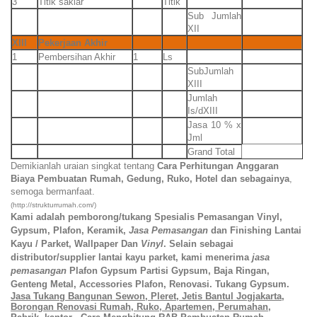
3
Titik saklar
Titik
Sub Jumlah
XII
XIII
Pekerjaan Akhir
1
Pembersihan Akhir
1
Ls
SubJumlah
XIII
Jumlah
Is/dXIII
Jasa 10 % x
Jml
Grand Total
Demikianlah uraian singkat tentang
Cara Perhitungan Anggaran
Biaya Pembuatan Rumah, Gedung, Ruko, Hotel dan sebagainya
,
semoga bermanfaat.
(http://strukturrumah.com/)
Kami adalah pemborong/tukang Spesialis Pemasangan Vinyl,
Gypsum, Plafon, Keramik,
Jasa Pemasangan
d
an Finishing Lantai
Kayu / Parket, Wallpaper Dan
Vinyl
. Selain sebagai
distributor/supplier lantai kayu parket, kami menerima
jasa
pemasangan
Plafon Gypsum Partisi Gypsum, Baja Ringan,
Genteng Metal, Accessories Plafon, Renovasi. Tukang Gypsum.
Jasa Tukang Bangunan Sewon, Pleret, Jetis B
antul Jogjak
a
rt
a
,
Borongan Renovasi Rumah, Ruko, Apartemen, Perumahan,