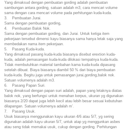
Yang dimaksud dengan pembuatan gording adalah pembuatan
sambungan antara gording, satuan adalah m3, cara mencari volume
sama dengan cara mencari volume pada perhitungan kuda-kuda.
3. Pembuatan Jurai.
Sama dengan pembuatan gording,
4. Pembuatan Balok Nok.
Sama dengan pembuatan gording, dan Jurai. Untuk ketiga item
pekerjaan tersebut dimensi kayu biasanya sama hanya letak saja yang
membedakan nama item pekerjaan.
5. Pasang Kuda-kuda.
Yang dimaksud pasang kuda-kuda biasanya disebut erextion kuda-
kuda, adalah pemasangan kuda-kuda dilokasi tempatnya kuda-kuda.
Tidak membutuhkan material tambahan karna kuda-kuda dipasang
setelah dibuat. Biaya biasanya diambil 50 % dari biaya pembuatan
kuda-kuda. Begitu juga untuk pemasangan jurai,gording,balok nok.
Satuan volumenya adalah m3.
6. Pasang Papan Suri.
Yang dimaksud dengan papan suri adalah, papan yang letaknya diatas
balok nok, yang berfungsi untuk menahan kerpus, ukuran yg digunakan
biasanya 2/20 dapat juga lebih kecil atau lebih besar sesuai kebutuhan
dilapangan. Satuan volumenya adalah m’.
7. Pasang Usuk.
Usuk biasanya menggunakan kayu ukuran 4/6 atau 5/7, yg sering
digunakan adalah kayu ukuran 5/7, untuk atap yg menggunkan asbes
atau seng tidak memakai usuk, cukup dengan gording. Perhitungan