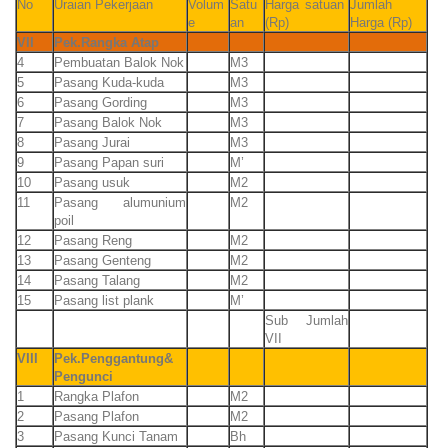
No
Uraian Pekerjaan
Volum
Satu
Harga satuan
Jumlah
e
an
(Rp)
Harga (Rp)
VII
Pek.Rangka Atap
4
Pembuatan Balok Nok
M3
5
Pasang Kuda-kuda
M3
6
Pasang Gording
M3
7
Pasang Balok Nok
M3
8
Pasang Jurai
M3
9
Pasang Papan suri
M’
10
Pasang usuk
M2
11
Pasang alumunium
M2
poil
12
Pasang Reng
M2
13
Pasang Genteng
M2
14
Pasang Talang
M2
15
Pasang list plank
M’
Sub Jumlah
VII
VIII
Pek.Penggantung&
Pengunci
1
Rangka Plafon
M2
2
Pasang Plafon
M2
3
Pasang Kunci Tanam
Bh