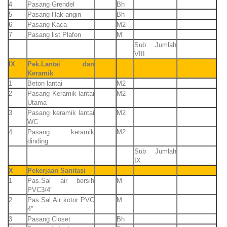
4
Pasang Grendel
Bh
5
Pasang Hak angin
Bh
6
Pasang Kaca
M2
7
Pasang list Plafon
M’
Sub Jumlah
VIII
IX
Pek.Lantai dan
Keramik
1
Beton lantai
M2
2
Pasang Keramik lantai
M2
Utama
3
Pasang keramik lantai
M2
WC
4
Pasang keramik
M2
dinding
Sub Jumlah
IX
X
Pekerjaan Sanitasi
1
Pas.Sal air bersih
M
PVC3/4″
2
Pas.Sal Air kotor PVC
M
4″
3
Pasang Closet
Bh