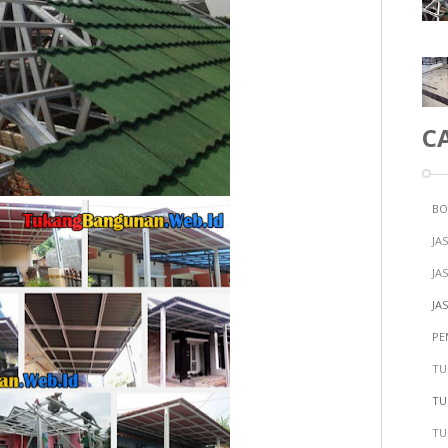
C
BO
JA
JA
JA
PE
TU
TU
TU