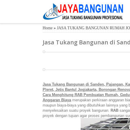
Home
»
JASA TUKANG BANGUNAN RUMAH JO
Jasa Tukang Bangunan di San
Jasa Tukang Bangunan di S
a
nden, P
a
j
a
ng
a
n, K
a
Pleret, Jetis B
antul Jogjak
a
rt
a
, Borongan Renova
Cara Menghitung RAB Pembuatan Rumah, Gedung
Anggaran Biaya
merupakan
perkiraan anggaran bi
maupun biaya-biaya yang dibutuhkan lainnya yang
menyelesaikan suatu proyek bangunan.
RAB
sangat
proyek dengan tujuan agar proses pembangunan sustu