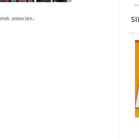
TU
S
mah antara lain :