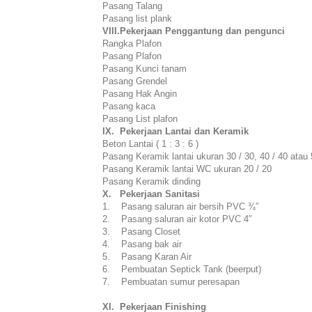
Pasang Talang
Pasang list plank
VIII.Pekerjaan Penggantung dan pengunci
Rangka Plafon
Pasang Plafon
Pasang Kunci tanam
Pasang Grendel
Pasang Hak Angin
Pasang kaca
Pasang List plafon
IX. Pekerjaan Lantai dan Keramik
Beton Lantai ( 1 : 3 : 6 )
Pasang Keramik lantai ukuran 30 / 30, 40 / 40 atau 
Pasang Keramik lantai WC ukuran 20 / 20
Pasang Keramik dinding
X. Pekerjaan Sanitasi
1. Pasang saluran air bersih PVC ¾”
2. Pasang saluran air kotor PVC 4″
3. Pasang Closet
4. Pasang bak air
5. Pasang Karan Air
6. Pembuatan Septick Tank (beerput)
7. Pembuatan sumur peresapan
XI. Pekerjaan Finishing