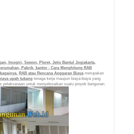
g
a
n, Imogiri, Sewon, Pleret, Jetis B
antul Jogjak
a
rt
a
,
rumahan, Pabrik, kantor - Cara Menghitung RAB
bagainya.
RAB atau Rencana Anggaran Biaya
merupakan
biaya upah tukang
tenaga kerja maupun biaya-biaya yang
es pelaksanaan untuk menyelesaikan suatu proyek bangunan.