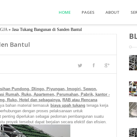
HOME
PAGES
ABOUT
SE
GJA
»
Jasa Tukang Bangunan di Sanden Bantul
About Us
B
Our Services
den Bantul
Price
Contact Us
sih
a
n Pundong, Dlingo, Piyung
a
n, Imogiri, Sewon,
si Rumah, Ruko, Apartemen, Perumahan, Pabrik, kantor -
, Ruko, Hotel dan sebagainya.
RAB atau Rencana
aya bahan material termasuk
biaya upah tukang
tenaga kerja
 berhubungan dengan proses pelaksanaan untuk
 penting diperlukan sebagai pedoman pembangunan suatu
 proyek tersebut dapat berjalan secara efektif dan efisien.