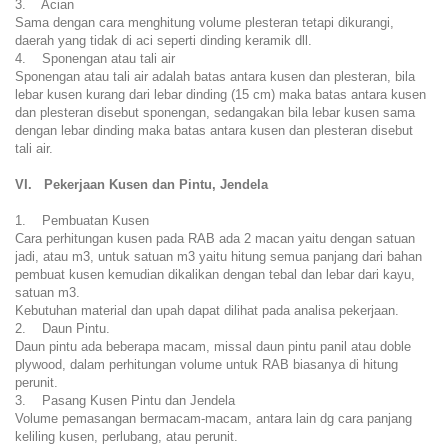
3. Acian
Sama dengan cara menghitung volume plesteran tetapi dikurangi,
daerah yang tidak di aci seperti dinding keramik dll.
4. Sponengan atau tali air
Sponengan atau tali air adalah batas antara kusen dan plesteran, bila
lebar kusen kurang dari lebar dinding (15 cm) maka batas antara kusen
dan plesteran disebut sponengan, sedangakan bila lebar kusen sama
dengan lebar dinding maka batas antara kusen dan plesteran disebut
tali air.
VI. Pekerjaan Kusen dan Pintu, Jendela
1. Pembuatan Kusen
Cara perhitungan kusen pada RAB ada 2 macan yaitu dengan satuan
jadi, atau m3, untuk satuan m3 yaitu hitung semua panjang dari bahan
pembuat kusen kemudian dikalikan dengan tebal dan lebar dari kayu,
satuan m3.
Kebutuhan material dan upah dapat dilihat pada analisa pekerjaan.
2. Daun Pintu.
Daun pintu ada beberapa macam, missal daun pintu panil atau doble
plywood, dalam perhitungan volume untuk RAB biasanya di hitung
perunit.
3. Pasang Kusen Pintu dan Jendela
Volume pemasangan bermacam-macam, antara lain dg cara panjang
keliling kusen, perlubang, atau perunit.