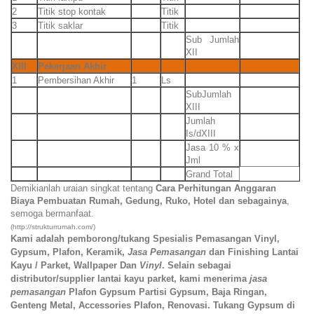
2
Titik stop kontak
Titik
3
Titik saklar
Titik
Sub Jumlah
XII
XIII
Pekerjaan Akhir
1
Pembersihan Akhir
1
Ls
SubJumlah
XIII
Jumlah
Is/dXIII
Jasa 10 % x
Jml
Grand Total
Demikianlah uraian singkat tentang
Cara Perhitungan Anggaran
Biaya Pembuatan Rumah, Gedung, Ruko, Hotel dan sebagainya
,
semoga bermanfaat.
(http://strukturrumah.com/)
Kami adalah pemborong/tukang Spesialis Pemasangan Vinyl,
Gypsum, Plafon, Keramik,
Jasa Pemasangan
d
an Finishing Lantai
Kayu / Parket, Wallpaper Dan
Vinyl
. Selain sebagai
distributor/supplier lantai kayu parket, kami menerima
jasa
pemasangan
Plafon Gypsum Partisi Gypsum, Baja Ringan,
Genteng Metal, Accessories Plafon, Renovasi. Tukang Gypsum di