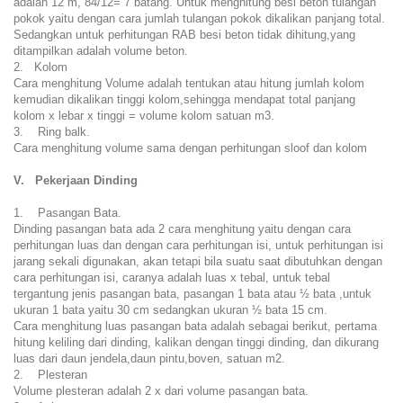
adalah 12 m, 84/12= 7 batang. Untuk menghitung besi beton tulangan
pokok yaitu dengan cara jumlah tulangan pokok dikalikan panjang total.
Sedangkan untuk perhitungan RAB besi beton tidak dihitung,yang
ditampilkan adalah volume beton.
2. Kolom
Cara menghitung Volume adalah tentukan atau hitung jumlah kolom
kemudian dikalikan tinggi kolom,sehingga mendapat total panjang
kolom x lebar x tinggi = volume kolom satuan m3.
3. Ring balk.
Cara menghitung volume sama dengan perhitungan sloof dan kolom
V. Pekerjaan Dinding
1. Pasangan Bata.
Dinding pasangan bata ada 2 cara menghitung yaitu dengan cara
perhitungan luas dan dengan cara perhitungan isi, untuk perhitungan isi
jarang sekali digunakan, akan tetapi bila suatu saat dibutuhkan dengan
cara perhitungan isi, caranya adalah luas x tebal, untuk tebal
tergantung jenis pasangan bata, pasangan 1 bata atau ½ bata ,untuk
ukuran 1 bata yaitu 30 cm sedangkan ukuran ½ bata 15 cm.
Cara menghitung luas pasangan bata adalah sebagai berikut, pertama
hitung keliling dari dinding, kalikan dengan tinggi dinding, dan dikurang
luas dari daun jendela,daun pintu,boven, satuan m2.
2. Plesteran
Volume plesteran adalah 2 x dari volume pasangan bata.