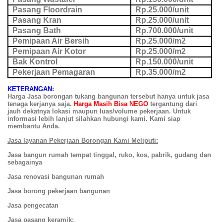
Pasang Floordrain
Rp.25.000/unit
Pasang Kran
Rp.25.000/unit
Pasang Bath
Rp.700.000/unit
Pemipaan Air Bersih
Rp.25.000/m2
Pemipaan Air Kotor
Rp.25.000/m2
Bak Kontrol
Rp.150.000/unit
Pekerjaan Pemagaran
Rp.35.000/m2
KETERANGAN:
Harga Jasa borongan tukang bangunan
tersebut
hanya untuk jasa
tenaga kerjanya saja.
Harga
M
asih
B
isa
NEGO
tergantung dari
jauh dekatnya lokasi
maupun
luas/volume pekerjaan
.
U
ntuk
informasi
lebih lanjut silahkan hubungi kami
. Kami siap
membantu Anda.
Jasa layanan Pekerjaan Borongan Kami Meliputi:
Jasa bangun rumah tempat tinggal, ruko, kos, pabrik, gudang dan
sebagainya
Jasa renovasi bangunan rumah
Jasa borong pekerjaan bangunan
Jasa pengecatan
Jasa pasang keramik;