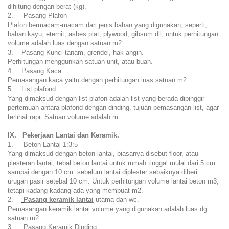
dihitung dengan berat (kg).
2. Pasang Plafon
Plafon bermacam-macam dari jenis bahan yang digunakan, seperti,
bahan kayu, eternit, asbes plat, plywood, gibsum dll, untuk perhitungan
volume adalah luas dengan satuan m2.
3. Pasang Kunci tanam, grendel, hak angin.
Perhitungan menggunkan satuan unit, atau buah.
4. Pasang Kaca.
Pemasangan kaca yaitu dengan perhitungan luas satuan m2.
5. List plafond
Yang dimaksud dengan list plafon adalah list yang berada dipinggir
pertemuan antara plafond dengan dinding, tujuan pemasangan list, agar
terlihat rapi. Satuan volume adalah m’
IX. Pekerjaan Lantai dan Keramik.
1. Beton Lantai 1:3:5
Yang dimaksud dengan beton lantai, biasanya disebut floor, atau
plesteran lantai, tebal beton lantai untuk rumah tinggal mulai dari 5 cm
sampai dengan 10 cm. sebelum lantai diplester sebaiknya diberi
urugan pasir setebal 10 cm. Untuk perhitungan volume lantai beton m3,
tetapi kadang-kadang ada yang membuat m2.
2.
Pasang keramik lantai
utama dan wc.
Pemasangan keramik lantai volume yang digunakan adalah luas dg
satuan m2.
3. Pasang Keramik Dinding.