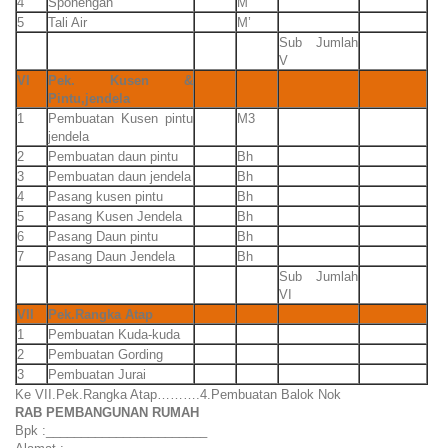
4
Sponengan
M’
5
Tali Air
M’
Sub Jumlah
V
VI
Pek. Kusen &
Pintu,jendela
1
Pembuatan Kusen pintu
M3
jendela
2
Pembuatan daun pintu
Bh
3
Pembuatan daun jendela
Bh
4
Pasang kusen pintu
Bh
5
Pasang Kusen Jendela
Bh
6
Pasang Daun pintu
Bh
7
Pasang Daun Jendela
Bh
Sub Jumlah
VI
VII
Pek.Rangka Atap
1
Pembuatan Kuda-kuda
2
Pembuatan Gording
3
Pembuatan Jurai
Ke VII.Pek.Rangka Atap……….4.Pembuatan Balok Nok
RAB PEMBANGUNAN RUMAH
Bpk :_______________________