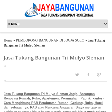
Home
»
PEMBORONG BANGUNAN DI JOGJA SOLO
»
Jasa Tukang
Bangunan Tri Mulyo Sleman
Jasa Tukang Bangunan Tri Mulyo Sleman
Jasa Tukang Bangunan Tri Mulyo
Sleman Jogja, Borongan
Renovasi Rumah, Ruko, Apartemen, Perumahan, Pabrik, kantor -
Cara Menghitung RAB Pembuatan Rumah, Gedung, Ruko, Hotel
dan sebagainya.
RAB atau Rencana Anggaran Biaya
merupakan
perkiraan anggaran biaya bahan material termasuk
biaya upah tukang