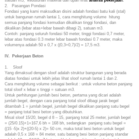
satuan m3, kebutuhan material dan upah lihat
analisa pekerjaan
.
2. Pasangan Pondasi
Fondasi yang kami maksudkan disini adalah fondasi batu kali (stal)
untuk bangunan rumah lantai 1, cara menghitung volume hitung
semua panjang fondasi kemudian dikalikan tinggi fondasi, dan
dikalikan (lebar atas+lebar bawah dibagi 2), satuan m3.
Contoh: panjang seluruh fondasi 50 meter, tinggi fondasi 0,7 meter,
lebar atas fondasi 0.3 meter lebar bawah fondasi 0.7 meter, maka
volumenya adalah 50 x 0,7 x ((0,3+0,7)/2) = 17,5 m3.
IV. Pekerjaan Beton
1. Sloof
Yang dimaksud dengan sloof adalah struktur bangunan yang berada
diatas fondasi untuk lebih jelas lihat sloof rumah lantai 1 dan 2.
Cara menghitung volume sebagai berikut : untuk volume beton panjang
total sloof x lebar x tinggi = satuan m3.
Untuk perhitungan jumlah besi beton, pertama yang dicari adalah
jumlah begel, dengan cara panjang total sloof dibagi jarak begel
ditambah 1 = jumlah begel, jumlah begel dikalikan panjang satu begel
= panjang total besi beton yang dibutuhkan.
Misal sloof 15/20, begel d 8 – 15, panjang total 25 meter, jumlah begel
= (25/0.15)+1=167,6 bh = 168 bh, sedangkan panjang satu begel =
((15 -5)x 2)+((20-5) x 2)= 50 cm, maka total besi beton untuk begel
adalah 0,5 x 168 = 84 meter, satu batang besi beton panjang standar