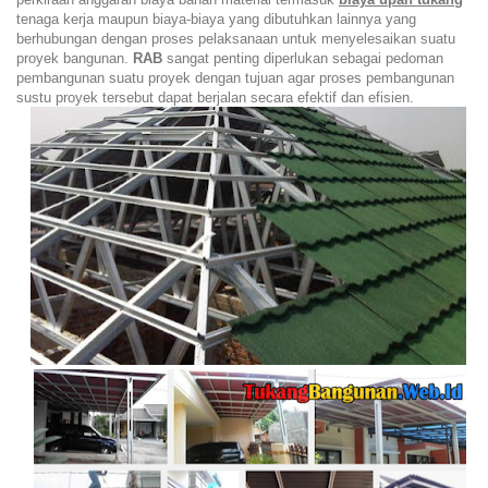
tenaga kerja maupun biaya-biaya yang dibutuhkan lainnya yang
berhubungan dengan proses pelaksanaan untuk menyelesaikan suatu
proyek bangunan.
RAB
sangat penting diperlukan sebagai pedoman
pembangunan suatu proyek dengan tujuan agar proses pembangunan
sustu proyek tersebut dapat berjalan secara efektif dan efisien.