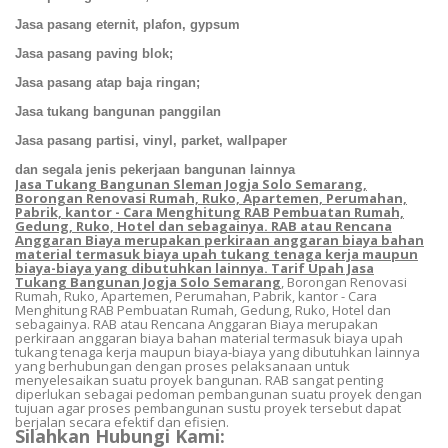
Jasa pasang eternit, plafon, gypsum
Jasa pasang paving blok;
Jasa pasang atap baja ringan;
Jasa tukang bangunan panggilan
Jasa pasang partisi, vinyl, parket, wallpaper
dan segala jenis pekerjaan bangunan lainnya
Jasa Tukang Bangunan Sleman Jogja Solo Semarang,
Borongan Renovasi Rumah, Ruko, Apartemen, Perumahan,
Pabrik, kantor - Cara Menghitung RAB Pembuatan Rumah,
Gedung, Ruko, Hotel dan sebagainya. RAB atau Rencana
Anggaran Biaya merupakan perkiraan anggaran biaya bahan
material termasuk biaya upah tukang tenaga kerja maupun
biaya-biaya yang dibutuhkan lainnya. Tarif Upah Jasa
Tukang Bangunan Jogja Solo Semarang
, Borongan Renovasi
Rumah, Ruko, Apartemen, Perumahan, Pabrik, kantor - Cara
Menghitung RAB Pembuatan Rumah, Gedung, Ruko, Hotel dan
sebagainya. RAB atau Rencana Anggaran Biaya merupakan
perkiraan anggaran biaya bahan material termasuk biaya upah
tukang tenaga kerja maupun biaya-biaya yang dibutuhkan lainnya
yang berhubungan dengan proses pelaksanaan untuk
menyelesaikan suatu proyek bangunan. RAB sangat penting
diperlukan sebagai pedoman pembangunan suatu proyek dengan
tujuan agar proses pembangunan sustu proyek tersebut dapat
berjalan secara efektif dan efisien.
Silahkan Hubungi Kami: