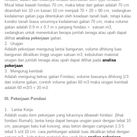
Misal lebar bawah fondasi 70 cm, maka lebar dari galian adalah 70 cm
ditambah kiri 10 cm kanan 10 cm menjadi 70 + 20 = 90 cm, sedangkan
kedalaman galian juga ditentukan oleh keadaan tanah baik, tetapi kalau
kondisi tanah biasa umumnya kedalaman galian 70 cm, maka volume
galian adalah 0.9 m x 0.7 m x panjang fondasi = satuan m3,
sedangkan untuk menentukan berapa jumlah tenaga atau upah dapat
dilihat
analisa pekerjaan
galian.
2. Urugan
Adalah pekerjaan mengurug lantai bangunan, volume dihitung luas
bangunan dikalikan tinggi urugan satuan m3, kebutuhan material
urugan dan jumlah tenaga atau upah dapat dilihat pada
analisa
pekerjaan
.
3. Mengurug kembali
Adalah mengurug bekas galian Fondasi, volume biasanya dihitung 1/3
dari volume galian, contoh volume galian 60 m3 maka urugan kembali
adalah 60 m3/3 = 20 m3.
III. Pekerjaan Pondasi
1. Lantai Kerja
Adalah suatu item pekerjaan yang lokasinya dibawah fondasi (lihat
fondasi Rumah), lantai kerja dapat berupa urugan pasir dengan tebal 10
cm, pasangan batu kali kosong, atau beton dengan campuran 1:3:5
tebal 5 s/d 10 cm. cara perhitungan adalah luas dikalikan tebal dengan