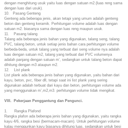
dengan menghitung usuk yaitu luas dengan satuan m2.(luas reng sama
dengan luas dari usuk).
10. Pasang Genteng
Genteng ada beberapa jenis, akan tetapi yang umum adalah genteng
beton dan genteng keramik. Perhitungan volume adalah luas dengan
satuan m2. biasanya sama dengan luas reng maupun usuk.
11. Pasang talang
Talang ada beberapa jenis bahan yang digunakan, talang seng, talang
PVC, talang beton, untuk setiap jenis bahan cara perhitungan volume
berbeda-beda, untuk talang yang terbuat dari seng volume nya adalah
luas dengan satuan m2, talang yang terbuat dari PVC volumenya
adalah panjang dengan satuan m’, sedangkan untuk talang beton dapat
dihitung dengan m3 ataupun m2.
12. List plank
List plank ada beberapa jenis bahan yang digunakan, yaitu bahan dari
kayu, beton, pvc, fiber dll, tetapi saat ini list plank yang sering
digunakan adalah terbuat dari kayu dan beton, perhitungan volume ada
yang menggunakan m’,m2,m3. perhitungan volume tidak mengikat.
VIII. Pekerjaan Penggantung dan Pengunci.
1. Rangka Plafond
Rangka plafon ada beberapa jenis bahan yang digunakan, yaitu rangka
kayu 4/6, rangka besi (bermacam-macam). Untuk perhitungan volume
kalau menggunkan kayu biasanya dihitung luas, sedangkan untuk besi