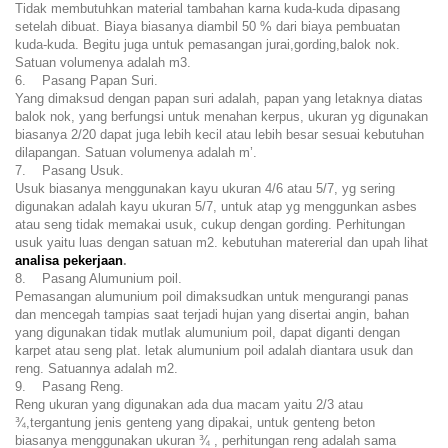
Tidak membutuhkan material tambahan karna kuda-kuda dipasang
setelah dibuat. Biaya biasanya diambil 50 % dari biaya pembuatan
kuda-kuda. Begitu juga untuk pemasangan jurai,gording,balok nok.
Satuan volumenya adalah m3.
6. Pasang Papan Suri.
Yang dimaksud dengan papan suri adalah, papan yang letaknya diatas
balok nok, yang berfungsi untuk menahan kerpus, ukuran yg digunakan
biasanya 2/20 dapat juga lebih kecil atau lebih besar sesuai kebutuhan
dilapangan. Satuan volumenya adalah m’.
7. Pasang Usuk.
Usuk biasanya menggunakan kayu ukuran 4/6 atau 5/7, yg sering
digunakan adalah kayu ukuran 5/7, untuk atap yg menggunkan asbes
atau seng tidak memakai usuk, cukup dengan gording. Perhitungan
usuk yaitu luas dengan satuan m2. kebutuhan matererial dan upah lihat
analisa pekerjaan
.
8. Pasang Alumunium poil.
Pemasangan alumunium poil dimaksudkan untuk mengurangi panas
dan mencegah tampias saat terjadi hujan yang disertai angin, bahan
yang digunakan tidak mutlak alumunium poil, dapat diganti dengan
karpet atau seng plat. letak alumunium poil adalah diantara usuk dan
reng. Satuannya adalah m2.
9. Pasang Reng.
Reng ukuran yang digunakan ada dua macam yaitu 2/3 atau
¾,tergantung jenis genteng yang dipakai, untuk genteng beton
biasanya menggunakan ukuran ¾ , perhitungan reng adalah sama