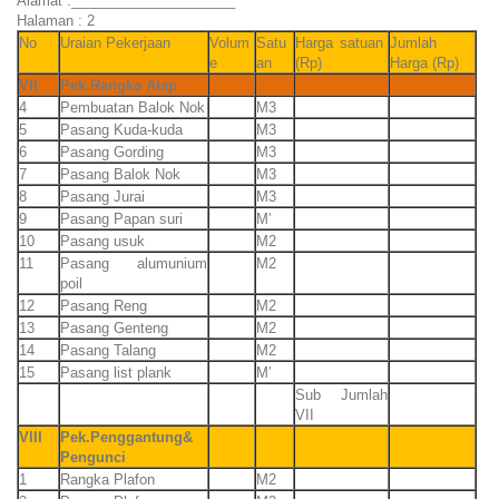
Alamat :_____________________
Halaman : 2
No
Uraian Pekerjaan
Volum
Satu
Harga satuan
Jumlah
e
an
(Rp)
Harga (Rp)
VII
Pek.Rangka Atap
4
Pembuatan Balok Nok
M3
5
Pasang Kuda-kuda
M3
6
Pasang Gording
M3
7
Pasang Balok Nok
M3
8
Pasang Jurai
M3
9
Pasang Papan suri
M’
10
Pasang usuk
M2
11
Pasang alumunium
M2
poil
12
Pasang Reng
M2
13
Pasang Genteng
M2
14
Pasang Talang
M2
15
Pasang list plank
M’
Sub Jumlah
VII
VIII
Pek.Penggantung&
Pengunci
1
Rangka Plafon
M2