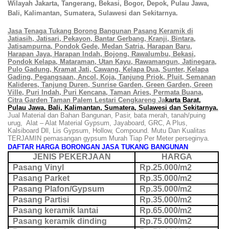
Wilayah
Jakarta, Tangerang, Bekasi, Bogor, Depok, Pulau Jawa,
Bali, Kalimantan, Sumatera, Sulawesi dan Sekitarnya.
Jasa Tenaga Tukang Borong Bangunan Pasang Keramik di
Jatiasih, Jatisari, Pekayon, Bantar Gerbang, Kranji, Bintara,
Jatisampurna, Pondok Gede, Medan Satria, Harapan Baru,
Harapan Jaya, Harapan Indah, Bojong, Rawalumbu, Bekasi,
Pondok Kelapa, Mataraman, Utan Kayu, Rawamangun, Jatinegara,
Pulo Gadung, Kramat Jati, Cawang, Kelapa Dua, Sunter, Kelapa
Gading, Pegangsaan, Ancol, Koja, Tanjung Priok, Pluit, Semanan
Kalideres, Tanjung Duren, Sunrise Garden, Green Garden, Green
Ville, Puri Indah, Puri Kencana, Taman Aries, Permata Buana,
Citra Garden Taman Palem Lestari Cengkareng Ja
karta Barat,
Pulau Jawa, Bali, Kalimantan, Sumatera, Sulawesi dan Sekitarnya.
Jual Material dan Bahan Bangunan, Pasir, bata merah, tanah/puing
urug, Alat – Alat Material Gypsum, Jayaboard, GRC, A Plus,
Kalsiboard Dll, Lis Gypsum, Hollow, Compound. Mutu Dan Kualitas
TERJAMIN pemasangan gypsum Murah Tiap Per Meter perseginya.
DAFTAR HARGA BORONGAN JASA TUKANG BANGUNAN
JENIS PEKERJAAN
HARGA
Pasang Vinyl
Rp.25.000/m2
Pasang Parket
Rp.35.000/m2
Pasang Plafon/Gypsum
Rp.35.000/m2
Pasang Partisi
Rp.35.000/m2
Pasang keramik lantai
Rp.65.000/m2
Pasang keramik dinding
Rp.75.000/m2