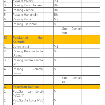
2
Pasang Plafon
M2
3
Pasang Kunci Tanam
Bh
4
Pasang Grendel
Bh
5
Pasang Hak angin
Bh
6
Pasang Kaca
M2
7
Pasang list Plafon
M’
Sub Jumlah
VIII
IX
Pek.Lantai dan
Keramik
1
Beton lantai
M2
2
Pasang Keramik lantai
M2
Utama
3
Pasang keramik lantai
M2
WC
4
Pasang keramik
M2
dinding
Sub Jumlah
IX
X
Pekerjaan Sanitasi
1
Pas.Sal air bersih
M
PVC3/4″
2
Pas.Sal Air kotor PVC
M
4″