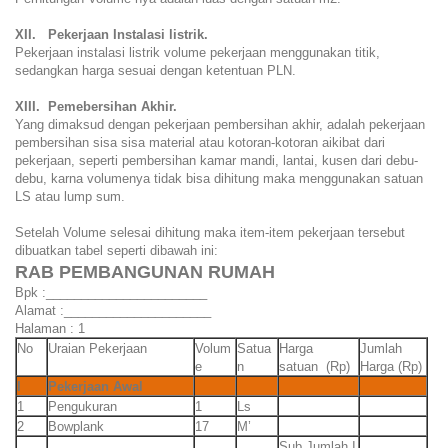
XII. Pekerjaan Instalasi listrik.
Pekerjaan instalasi listrik volume pekerjaan menggunakan titik,
sedangkan harga sesuai dengan ketentuan PLN.
XIII. Pemebersihan Akhir.
Yang dimaksud dengan pekerjaan pembersihan akhir, adalah pekerjaan
pembersihan sisa sisa material atau kotoran-kotoran aikibat dari
pekerjaan, seperti pembersihan kamar mandi, lantai, kusen dari debu-
debu, karna volumenya tidak bisa dihitung maka menggunakan satuan
LS atau lump sum.
Setelah Volume selesai dihitung maka item-item pekerjaan tersebut
dibuatkan tabel seperti dibawah ini:
RAB PEMBANGUNAN RUMAH
Bpk :_______________________
Alamat :_____________________
Halaman : 1
No
Uraian Pekerjaan
Volum
Satua
Harga
Jumlah
e
n
satuan (Rp)
Harga (Rp)
I
Pekerjaan Awal
1
Pengukuran
1
Ls
2
Bowplank
17
M’
Sub Jumlah I