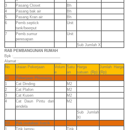
3
Pasang Closet
Bh
4
Pasang bak air
Bh
5
Pasang Kran air
Bh
6
Pemb.septick
Unit
tank/beerput
7
Pemb.sumur
Unit
peresapan
Sub Jumlah X
RAB PEMBANGUNAN RUMAH
Bpk :_______________________
Alamat :_____________________
No
Uraian Pekerjaan
Volum
Satu
Harga
Jumlah Harga
e
an
satuan (Rp)
(Rp)
XI
Pekerjaan Phinising
1
Cat Dinding
M2
2
Cat Plafon
M2
3
Cat Kusen
M2
4
Cat Daun Pintu dan
M2
jendela
Sub Jumlah
XI
XII
Pek.instalasi listrik
1
Titik lampu
Titik