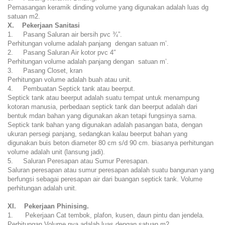
Pemasangan keramik dinding volume yang digunakan adalah luas dg
satuan m2.
X. Pekerjaan Sanitasi
1. Pasang Saluran air bersih pvc ¾”.
Perhitungan volume adalah panjang dengan satuan m’.
2. Pasang Saluran Air kotor pvc 4″
Perhitungan volume adalah panjang dengan satuan m’.
3. Pasang Closet, kran
Perhitungan volume adalah buah atau unit.
4. Pembuatan Septick tank atau beerput.
Septick tank atau beerput adalah suatu tempat untuk menampung
kotoran manusia, perbedaan septick tank dan beerput adalah dari
bentuk mdan bahan yang digunakan akan tetapi fungsinya sama.
Septick tank bahan yang digunakan adalah pasangan bata, dengan
ukuran persegi panjang, sedangkan kalau beerput bahan yang
digunakan buis beton diameter 80 cm s/d 90 cm. biasanya perhitungan
volume adalah unit (lansung jadi).
5. Saluran Peresapan atau Sumur Peresapan.
Saluran peresapan atau sumur peresapan adalah suatu bangunan yang
berfungsi sebagai peresapan air dari buangan septick tank. Volume
perhitungan adalah unit.
XI. Pekerjaan Phinising.
1. Pekerjaan Cat tembok, plafon, kusen, daun pintu dan jendela.
Perhitungan Volume nya adalah luas dengan satuan m2.