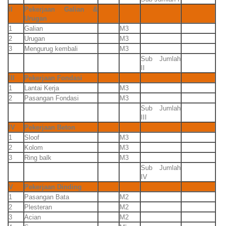
II
Pekerjaan Galian &
Urugan
1
Galian
M3
2
Urugan
M3
3
Mengurug kembali
M3
Sub Jumlah
II
III
Pekerjaan Fondasi
1
Lantai Kerja
M3
2
Pasangan Fondasi
M3
Sub Jumlah
III
IV
Pekerjaan Beton
1
Sloof
M3
2
Kolom
M3
3
Ring balk
M3
Sub Jumlah
IV
V
Pekerjaan Dinding
1
Pasangan Bata
M2
2
Plesteran
M2
3
Acian
M2