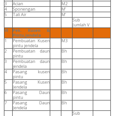
3
Acian
M2
4
Sponengan
M’
5
Tali Air
M’
Sub
Jumlah V
VI
Pek. Kusen &
Pintu,jendela
1
Pembuatan Kusen
M3
pintu jendela
2
Pembuatan daun
Bh
pintu
3
Pembuatan daun
Bh
jendela
4
Pasang kusen
Bh
pintu
5
Pasang Kusen
Bh
Jendela
6
Pasang Daun
Bh
pintu
7
Pasang Daun
Bh
Jendela
Sub