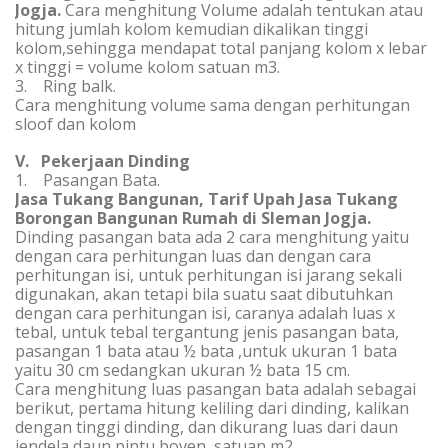
Jogja.
Cara menghitung Volume adalah tentukan atau
hitung jumlah kolom kemudian dikalikan tinggi
kolom,sehingga mendapat total panjang kolom x lebar
x tinggi = volume kolom satuan m3.
3. Ring balk.
Cara menghitung volume sama dengan perhitungan
sloof dan kolom
V. Pekerjaan Dinding
1. Pasangan Bata.
Jasa Tukang Bangunan, Tarif Upah Jasa Tukang
Borongan Bangunan Rumah di Sleman Jogja.
Dinding pasangan bata ada 2 cara menghitung yaitu
dengan cara perhitungan luas dan dengan cara
perhitungan isi, untuk perhitungan isi jarang sekali
digunakan, akan tetapi bila suatu saat dibutuhkan
dengan cara perhitungan isi, caranya adalah luas x
tebal, untuk tebal tergantung jenis pasangan bata,
pasangan 1 bata atau ½ bata ,untuk ukuran 1 bata
yaitu 30 cm sedangkan ukuran ½ bata 15 cm.
Cara menghitung luas pasangan bata adalah sebagai
berikut, pertama hitung keliling dari dinding, kalikan
dengan tinggi dinding, dan dikurang luas dari daun
jendela,daun pintu,boven, satuan m2.