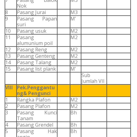
7
Pasang Balok
M3
Nok
8
Pasang Jurai
M3
9
Pasang Papan
M’
suri
10
Pasang usuk
M2
11
Pasang
M2
alumunium poil
12
Pasang Reng
M2
13
Pasang Genteng
M2
14
Pasang Talang
M2
15
Pasang list plank
M’
Sub
Jumlah VII
VIII
Pek.Penggantu
ng& Pengunci
1
Rangka Plafon
M2
2
Pasang Plafon
M2
3
Pasang Kunci
Bh
Tanam
4
Pasang Grendel
Bh
5
Pasang Hak
Bh