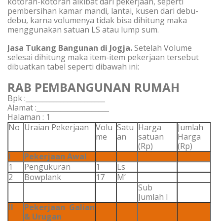
kotoran-kotoran aikibat dari pekerjaan, seperti
pembersihan kamar mandi, lantai, kusen dari debu-
debu, karna volumenya tidak bisa dihitung maka
menggunakan satuan LS atau lump sum.
Jasa Tukang Bangunan di Jogja
.
Setelah Volume
selesai dihitung maka item-item pekerjaan tersebut
dibuatkan tabel seperti dibawah ini:
RAB PEMBANGUNAN RUMAH
Bpk :_______________________
Alamat :_____________________
Halaman : 1
No
Uraian Pekerjaan
Volu
Satu
Harga
Jumlah
me
an
satuan
Harga
(Rp)
(Rp)
I
Pekerjaan Awal
1
Pengukuran
1
Ls
2
Bowplank
17
M’
Sub
Jumlah I
II
Pekerjaan Galian
& Urugan