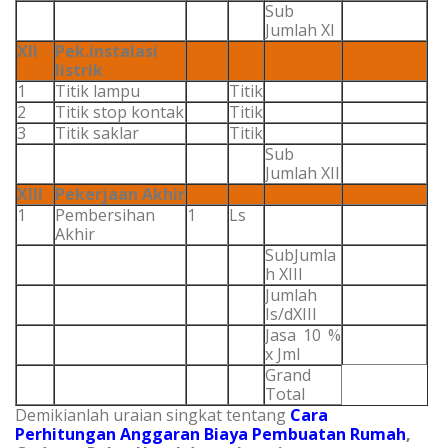
Sub
Jumlah XI
XII
Pek.instalasi
listrik
1
Titik lampu
Titik
2
Titik stop kontak
Titik
3
Titik saklar
Titik
Sub
Jumlah XII
XIII
Pekerjaan Akhir
1
Pembersihan
1
Ls
Akhir
SubJumla
h XIII
Jumlah
Is/dXIII
Jasa 10 %
x Jml
Grand
Total
Demikianlah uraian singkat tentang
Cara
Perhitungan Anggaran Biaya Pembuatan Rumah
,