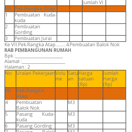
Jumlah VI
VII
Pek.Rangka Atap
1
Pembuatan Kuda-
kuda
2
Pembuatan
Gording
3
Pembuatan Jurai
Ke VII.Pek.Rangka Atap……….4.Pembuatan Balok Nok
RAB PEMBANGUNAN RUMAH
Bpk :_______________________
Alamat :_____________________
Halaman : 2
No
Uraian Pekerjaan
Volu
Satu
Harga
Jumlah
me
an
satuan
Harga
(Rp)
(Rp)
VII
Pek.Rangka
Atap
4
Pembuatan
M3
Balok Nok
5
Pasang Kuda-
M3
kuda
6
Pasang Gording
M3