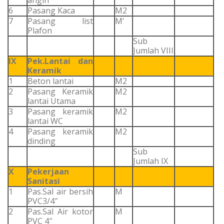
angin
6
Pasang Kaca
M2
7
Pasang list
M’
Plafon
Sub
Jumlah VIII
IX
Pek.Lantai dan
Keramik
1
Beton lantai
M2
2
Pasang Keramik
M2
lantai Utama
3
Pasang keramik
M2
lantai WC
4
Pasang keramik
M2
dinding
Sub
Jumlah IX
X
Pekerjaan
Sanitasi
1
Pas.Sal air bersih
M
PVC3/4″
2
Pas.Sal Air kotor
M
PVC 4″