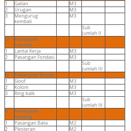
1
Galian
M3
2
Urugan
M3
3
Mengurug
M3
kembali
Sub
Jumlah II
III
Pekerjaan
Fondasi
1
Lantai Kerja
M3
2
Pasangan Fondasi
M3
Sub
Jumlah III
IV
Pekerjaan Beton
1
Sloof
M3
2
Kolom
M3
3
Ring balk
M3
Sub
Jumlah IV
V
Pekerjaan
Dinding
1
Pasangan Bata
M2
2
Plesteran
M2