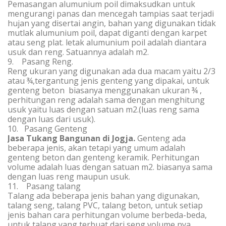
Pemasangan alumunium poil dimaksudkan untuk
mengurangi panas dan mencegah tampias saat terjadi
hujan yang disertai angin, bahan yang digunakan tidak
mutlak alumunium poil, dapat diganti dengan karpet
atau seng plat. letak alumunium poil adalah diantara
usuk dan reng. Satuannya adalah m2.
9. Pasang Reng.
Reng ukuran yang digunakan ada dua macam yaitu 2/3
atau ¾,tergantung jenis genteng yang dipakai, untuk
genteng beton biasanya menggunakan ukuran ¾ ,
perhitungan reng adalah sama dengan menghitung
usuk yaitu luas dengan satuan m2.(luas reng sama
dengan luas dari usuk).
10. Pasang Genteng
Jasa Tukang Bangunan di Jogja
.
Genteng ada
beberapa jenis, akan tetapi yang umum adalah
genteng beton dan genteng keramik. Perhitungan
volume adalah luas dengan satuan m2. biasanya sama
dengan luas reng maupun usuk.
11. Pasang talang
Talang ada beberapa jenis bahan yang digunakan,
talang seng, talang PVC, talang beton, untuk setiap
jenis bahan cara perhitungan volume berbeda-beda,
untuk talang yang terbuat dari seng volume nya