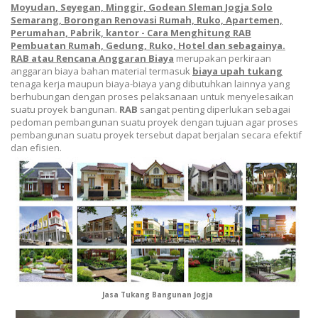
Moyud
a
n, Seyeg
an,
Minggir, Gode
an
Slem
an
Jogja Solo
Semarang, Borongan Renovasi Rumah, Ruko, Apartemen,
Perumahan, Pabrik, kantor - Cara Menghitung RAB
Pembuatan Rumah, Gedung, Ruko, Hotel dan sebagainya.
RAB atau Rencana Anggaran Biaya
merupakan
perkiraan
anggaran biaya bahan material termasuk
biaya upah tukang
tenaga kerja maupun biaya-biaya yang dibutuhkan lainnya yang
berhubungan dengan proses pelaksanaan untuk menyelesaikan
suatu proyek bangunan.
RAB
sangat penting diperlukan sebagai
pedoman pembangunan suatu proyek dengan tujuan agar proses
pembangunan su
a
tu proyek tersebut dapat berjalan secara efektif
dan efisien.
Jasa Tukang Bangunan Jogj
a