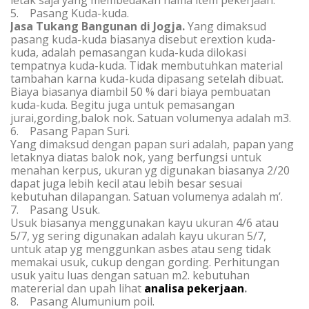
letak saja yang membedakan nama item pekerjaan.
5. Pasang Kuda-kuda.
Jasa Tukang Bangunan di Jogja
.
Yang dimaksud
pasang kuda-kuda biasanya disebut erextion kuda-
kuda, adalah pemasangan kuda-kuda dilokasi
tempatnya kuda-kuda. Tidak membutuhkan material
tambahan karna kuda-kuda dipasang setelah dibuat.
Biaya biasanya diambil 50 % dari biaya pembuatan
kuda-kuda. Begitu juga untuk pemasangan
jurai,gording,balok nok. Satuan volumenya adalah m3.
6. Pasang Papan Suri.
Yang dimaksud dengan papan suri adalah, papan yang
letaknya diatas balok nok, yang berfungsi untuk
menahan kerpus, ukuran yg digunakan biasanya 2/20
dapat juga lebih kecil atau lebih besar sesuai
kebutuhan dilapangan. Satuan volumenya adalah m’.
7. Pasang Usuk.
Usuk biasanya menggunakan kayu ukuran 4/6 atau
5/7, yg sering digunakan adalah kayu ukuran 5/7,
untuk atap yg menggunkan asbes atau seng tidak
memakai usuk, cukup dengan gording. Perhitungan
usuk yaitu luas dengan satuan m2. kebutuhan
matererial dan upah lihat
analisa pekerjaan
.
8. Pasang Alumunium poil.