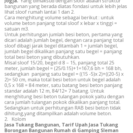
Jogja.
Yang dimaksud dengan sloof adalah struktur
bangunan yang berada diatas fondasi untuk lebih jelas
lihat sloof rumah lantai 1 dan 2.
Cara menghitung volume sebagai berikut : untuk
volume beton panjang total sloof x lebar x tinggi =
satuan m3.
Untuk perhitungan jumlah besi beton, pertama yang
dicari adalah jumlah begel, dengan cara panjang total
sloof dibagi jarak begel ditambah 1 = jumlah begel,
jumlah begel dikalikan panjang satu begel = panjang
total besi beton yang dibutuhkan.
Misal sloof 15/20, begel d 8 – 15, panjang total 25
meter, jumlah begel = (25/0.15)+1=167,6 bh = 168 bh,
sedangkan panjang satu begel = ((15 -5)x 2)+((20-5) x
2)= 50 cm, maka total besi beton untuk begel adalah
0,5 x 168 = 84 meter, satu batang besi beton panjang
standar adalah 12 m, 84/12= 7 batang. Untuk
menghitung besi beton tulangan pokok yaitu dengan
cara jumlah tulangan pokok dikalikan panjang total.
Sedangkan untuk perhitungan RAB besi beton tidak
dihitung,yang ditampilkan adalah volume beton.
2. Kolom
Jasa Tukang Bangunan, Tarif Upah Jasa Tukang
Borongan Bangunan Rumah di Gamping Sleman