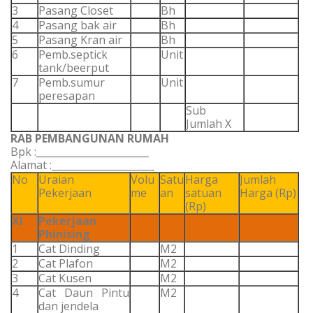
3
Pasang Closet
Bh
4
Pasang bak air
Bh
5
Pasang Kran air
Bh
6
Pemb.septick
Unit
tank/beerput
7
Pemb.sumur
Unit
peresapan
Sub
Jumlah X
RAB PEMBANGUNAN RUMAH
Bpk :_______________________
Alamat :_____________________
No
Uraian
Volu
Satu
Harga
Jumlah
Pekerjaan
me
an
satuan
Harga (Rp)
(Rp)
XI
Pekerjaan
Phinising
1
Cat Dinding
M2
2
Cat Plafon
M2
3
Cat Kusen
M2
4
Cat Daun Pintu
M2
dan jendela