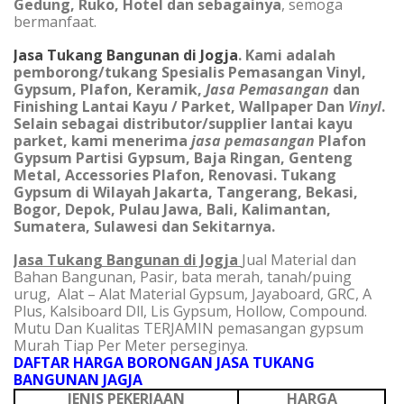
Gedung, Ruko, Hotel dan sebagainya
, semoga
bermanfaat.
Jasa Tukang Bangunan di Jogja
. Kami adalah
pemborong/tukang Spesialis Pemasangan Vinyl,
Gypsum, Plafon, Keramik,
Jasa Pemasangan
dan
Finishing Lantai Kayu / Parket, Wallpaper Dan
Vinyl
.
Selain sebagai distributor/supplier lantai kayu
parket, kami menerima
jasa pemasangan
Plafon
Gypsum Partisi Gypsum, Baja Ringan, Genteng
Metal, Accessories Plafon, Renovasi. Tukang
Gypsum di Wilayah Jakarta, Tangerang, Bekasi,
Bogor, Depok, Pulau Jawa, Bali, Kalimantan,
Sumatera, Sulawesi dan Sekitarnya.
Jasa Tukang Bangunan di Jogja
Jual Material dan
Bahan Bangunan, Pasir, bata merah, tanah/puing
urug, Alat – Alat Material Gypsum, Jayaboard, GRC, A
Plus, Kalsiboard Dll, Lis Gypsum, Hollow, Compound.
Mutu Dan Kualitas TERJAMIN pemasangan gypsum
Murah Tiap Per Meter perseginya.
DAFTAR HARGA BORONGAN JASA TUKANG
BANGUNAN JAGJA
JENIS PEKERJAAN
HARGA