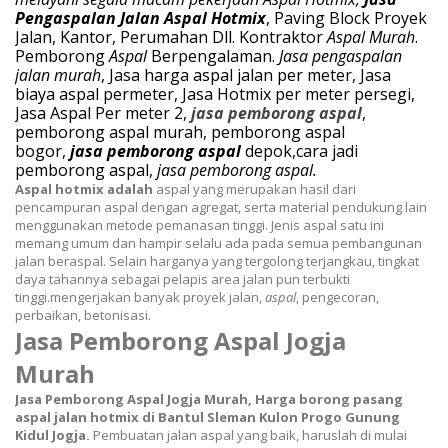
Pengaspalan Jalan Aspal
Hotmix
, Paving Block Proyek
Jalan, Kantor, Perumahan Dll. Kontraktor
Aspal Murah
.
Pemborong
Aspal
Berpengalaman.
Jasa pengaspalan
jalan murah
, Jasa harga aspal jalan per meter, Jasa
biaya aspal permeter, Jasa Hotmix per meter persegi,
Jasa Aspal Per meter 2,
jasa pemborong aspal
,
pemborong aspal murah, pemborong aspal
bogor,
jasa
pemborong aspal
depok,cara jadi
pemborong aspal,
jasa pemborong aspal.
Aspal hotmix adalah
aspal yang merupakan hasil dari
pencampuran aspal dengan agregat, serta material pendukung lain
menggunakan metode pemanasan tinggi. Jenis aspal satu ini
memang umum dan hampir selalu ada pada semua pembangunan
jalan beraspal. Selain harganya yang tergolong terjangkau, tingkat
daya tahannya sebagai pelapis area jalan pun terbukti
tinggi.
mengerjakan banyak proyek jalan,
aspal
, pengecoran,
perbaikan, betonisasi.
Jasa Pemborong Aspal Jogja
Murah
Jasa Pemborong Aspal Jogja Murah,
Harga borong pasang
aspal jalan hotmix di Bantul Sleman Kulon Progo Gunung
Kidul Jogja.
Pembuatan jalan aspal yang baik, haruslah di mulai