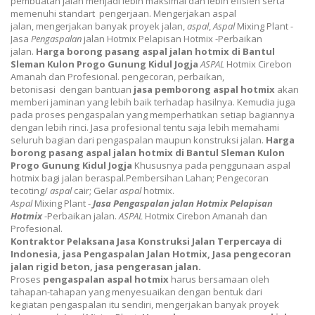
pembuatan jalan menjadi lebih maksimal dan lebih efisien serta
memenuhi standart pengerjaan. Mengerjakan aspal
jalan,
mengerjakan banyak proyek jalan,
aspal
,
Aspal
Mixing Plant -
Jasa
Pengaspalan
jalan Hotmix Pelapisan Hotmix -Perbaikan
jalan.
Harga borong pasang aspal jalan hotmix di Bantul
Sleman Kulon Progo Gunung Kidul Jogja
ASPAL
Hotmix Cirebon
Amanah dan Profesional.
pengecoran, perbaikan,
betonisasi
dengan bantuan
jasa pemborong aspal hotmix
akan
memberi jaminan yang lebih baik terhadap hasilnya. Kemudia juga
pada proses pengaspalan yang memperhatikan setiap bagiannya
dengan lebih rinci. Jasa profesional tentu saja lebih memahami
seluruh bagian dari pengaspalan maupun konstruksi jalan.
Harga
borong pasang aspal jalan hotmix di Bantul Sleman Kulon
Progo Gunung Kidul Jogja
Khususnya pada penggunaan aspal
hotmix bagi jalan beraspal.
Pembersihan Lahan; Pengecoran
tecoting/
aspal
cair; Gelar
aspal
hotmix.
Aspal
Mixing Plant -
Jasa
Pengaspalan
jalan Hotmix Pelapisan
Hotmix
-Perbaikan jalan.
ASPAL
Hotmix Cirebon Amanah dan
Profesional.
Kontraktor Pelaksana Jasa Konstruksi Jalan Terpercaya di
Indonesia, jasa Pengaspalan Jalan Hotmix, Jasa pengecoran
jalan rigid beton, jasa pengerasan jalan.
Proses
pengaspalan aspal hotmix
harus bersamaan oleh
tahapan-tahapan yang menyesuaikan dengan bentuk dari
kegiatan pengaspalan itu sendiri,
mengerjakan banyak proyek