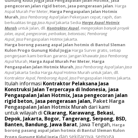
Gunung Kidul Jogja
jasa Pengaspalan Jalan Hotmix, Jasa
pengecoran jalan rigid beton, jasa pengerasan jalan
. Harga
Aspal Murah Per Meter,
Harga Pengaspalan Jalan Hotmix
Murah
,
Jasa Pemborong Aspal
Jalan
Pekerjaan cepat, rapih, dan
berkualitas tinggi.
Jasa Aspal
Jakarta Sedia
Harga Aspal Hotmix
Murah
untuk Jalan, dll.
Kontraktor
Aspal
,
mengerjakan banyak proyek
jalan,
aspal
, pengecoran, perbaikan, betonisasi,
Pemborong
Aspal
,
Jasa
Pengaspalan Hotmix Jakarta.
Harga borong pasang aspal jalan hotmix di Bantul Sleman
Kulon Progo Gunung Kidul Jogja
Harga Survei gratis, setiap
pengerjaan kami berikan garansi. Jangan khawatir.
Jasa Pemborong
Aspal
Murah,
Harga Aspal Murah Per Meter
,
Harga
Pengaspalan Jalan Hotmix Murah
,
Jasa Pemborong Aspal
Jalan.
Jasa
Aspal
Jakarta Sedia Harga
Aspal
Hotmix Murah untuk Jalan, dll.
Kontraktor
Aspal
,
Pemborong Aspal
,
Jasa
Pengaspalan Hotmix Jakarta.
Itulah informasi
Kontraktor Pelaksana Jasa
Konstruksi Jalan Terpercaya di Indonesia, jasa
Pengaspalan Jalan Hotmix, Jasa pengecoran jalan
rigid beton, jasa pengerasan jalan,
Paket Harga
Pengaspalan Jalan Hotmix Murah
dari
kami
untuk
wilayah di
Cikarang, Karawang, Bekasi,
Depok, Jakarta, Bogor, Tangerang, Serpong, BSD,
Banten, Bandung, Jawa Barat
, Jawa Tengah,
Harga
borong pasang aspal jalan hotmix di Bantul Sleman Kulon
dan sekitarnya. semoga
Progo Gunung Kidul Jogja