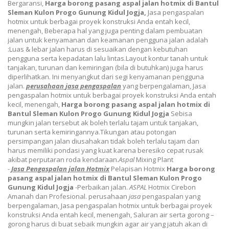
Bergaransi
,
Harga borong pasang aspal jalan hotmix di Bantul
Sleman Kulon Progo Gunung Kidul Jogja,
Jasa pengaspalan
hotmix untuk berbagai proyek konstruksi Anda entah kecil,
menengah,
Beberapa hal yang juga penting dalam pembuatan
jalan untuk kenyamanan dan keamanan pengguna jalan adalah
:Luas & lebar jalan harus di sesuaikan dengan kebutuhan
pengguna serta kepadatan lalu lintas.Layout kontur tanah untuk
tanjakan, turunan dan kemiringan (bila di butuhkan) juga harus
diperlihatkan. Ini menyangkut dari segi kenyamanan pengguna
jalan.
perusahaan
jasa
pengaspalan
yang berpengalaman,
Jasa
pengaspalan hotmix untuk berbagai proyek konstruksi Anda entah
kecil, menengah,
Harga borong pasang aspal jalan hotmix di
Bantul Sleman Kulon Progo Gunung Kidul Jogja
Sebisa
mungkin jalan tersebut ak boleh terlalu tajam untuk tanjakan,
turunan serta kemiringannya.Tikungan atau potongan
persimpangan jalan diusahakan tidak boleh terlalu tajam dan
harus memiliki pondasi yang kuat karena beresiko cepat rusak
akibat perputaran roda kendaraan.
Aspal
Mixing Plant
-
Jasa
Pengaspalan
jalan Hotmix
Pelapisan Hotmix
Harga borong
pasang aspal jalan hotmix di Bantul Sleman Kulon Progo
Gunung Kidul Jogja
-Perbaikan jalan.
ASPAL
Hotmix Cirebon
Amanah dan Profesional.
perusahaan
jasa
pengaspalan yang
berpengalaman,
Jasa pengaspalan hotmix untuk berbagai proyek
konstruksi Anda entah kecil, menengah,
Saluran air serta gorong –
gorong harus di buat sebaik mungkin agar air yang jatuh akan di