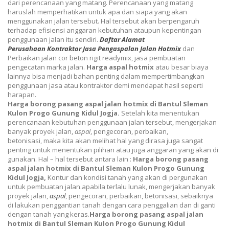
dari perencanaan yang matang. Perencanaan yang matang
haruslah memperhatikan untuk apa dan siapa yang akan
menggunakan jalan tersebut. Hal tersebut akan berpengaruh
terhadap efisiensi anggaran kebutuhan ataupun kepentingan
penggunaan jalan itu sendiri.
Daftar Alamat
Perusahaan
Kontraktor
Jasa
Pengaspalan
Jalan Hotmix
dan
Perbaikan jalan cor beton rigit readymix, jasa pembuatan
pengecatan marka jalan.
Harga aspal hotmix
atau besar biaya
lainnya bisa menjadi bahan penting dalam mempertimbangkan
penggunaan jasa atau kontraktor demi mendapat hasil seperti
harapan.
Harga borong pasang aspal jalan hotmix di Bantul Sleman
Kulon Progo Gunung Kidul Jogja.
Setelah kita menentukan
perencanaan kebutuhan penggunaan jalan tersebut,
mengerjakan
banyak proyek jalan,
aspal
, pengecoran, perbaikan,
betonisasi,
maka kita akan melihat hal yang dirasa juga sangat
penting untuk menentukan pilihan atau juga anggaran yang akan di
gunakan. Hal – hal tersebut antara lain :
Harga borong pasang
aspal jalan hotmix di Bantul Sleman Kulon Progo Gunung
Kidul Jogja,
Kontur dan kondisi tanah yang akan di pergunakan
untuk pembuatan jalan.apabila terlalu lunak,
mengerjakan banyak
proyek jalan,
aspal
, pengecoran, perbaikan, betonisasi,
sebaiknya
di lakukan penggantian tanah dengan cara penggalian dan di ganti
dengan tanah yang keras.
Harga borong pasang aspal jalan
hotmix di Bantul Sleman Kulon Progo Gunung Kidul