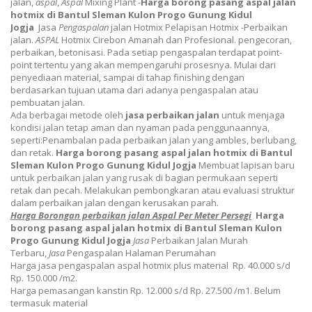
jalan,
aspal
,
Aspal
Mixing Plant -
Harga borong pasang aspal jalan
hotmix di Bantul Sleman Kulon Progo Gunung Kidul
Jogja
Jasa
Pengaspalan
jalan Hotmix Pelapisan Hotmix -Perbaikan
jalan.
ASPAL
Hotmix Cirebon Amanah dan Profesional.
pengecoran,
perbaikan, betonisasi
. Pada setiap pengaspalan terdapat point-
point tertentu yang akan mempengaruhi prosesnya. Mulai dari
penyediaan material, sampai di tahap finishing dengan
berdasarkan tujuan utama dari adanya pengaspalan atau
pembuatan jalan.
Ada berbagai metode oleh
jasa perbaikan jalan
untuk menjaga
kondisi jalan tetap aman dan nyaman pada penggunaannya,
seperti:Penambalan pada perbaikan jalan yang ambles, berlubang,
dan retak.
Harga borong pasang aspal jalan hotmix di Bantul
Sleman Kulon Progo Gunung Kidul Jogja
Membuat lapisan baru
untuk perbaikan jalan yang rusak di bagian permukaan seperti
retak dan pecah. Melakukan pembongkaran atau evaluasi struktur
dalam perbaikan jalan dengan kerusakan parah.
Harga Borongan perbaikan jalan
Aspal
Per Meter Persegi
Harga
borong pasang aspal jalan hotmix di Bantul Sleman Kulon
Progo Gunung Kidul Jogja
Jasa
Perbaikan Jalan Murah
Terbaru,
Jasa
Pengaspalan Halaman Perumahan
Harga jasa pengaspalan aspal hotmix plus material Rp. 40.000 s/d
Rp. 150.000 /m2.
Harga pemasangan kanstin Rp. 12.000 s/d Rp. 27.500 /m1. Belum
termasuk material