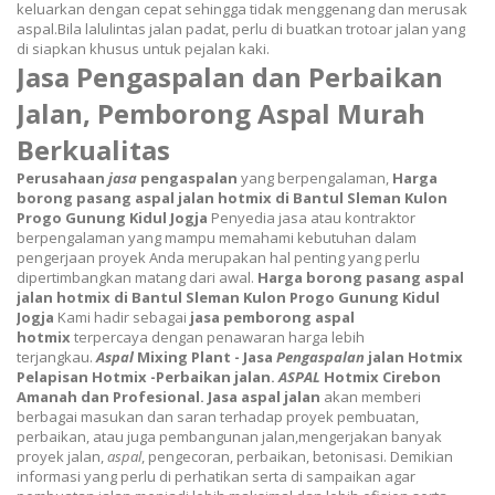
keluarkan dengan cepat sehingga tidak menggenang dan merusak
aspal.Bila lalulintas jalan padat, perlu di buatkan trotoar jalan yang
di siapkan khusus untuk pejalan kaki.
Jasa Pengaspalan dan Perbaikan
Jalan, Pemborong Aspal Murah
Berkualitas
Perusahaan
jasa
pengaspalan
yang berpengalaman,
Harga
borong pasang aspal jalan hotmix di Bantul Sleman Kulon
Progo Gunung Kidul Jogja
Penyedia jasa atau kontraktor
berpengalaman yang mampu memahami kebutuhan dalam
pengerjaan proyek Anda merupakan hal penting yang perlu
dipertimbangkan matang dari awal.
Harga borong pasang aspal
jalan hotmix di Bantul Sleman Kulon Progo Gunung Kidul
Jogja
Kami hadir sebagai
jasa pemborong aspal
hotmix
terpercaya dengan penawaran harga lebih
terjangkau.
Aspal
Mixing Plant - Jasa
Pengaspalan
jalan Hotmix
Pelapisan Hotmix -Perbaikan jalan.
ASPAL
Hotmix Cirebon
Amanah dan Profesional.
Jasa aspal jalan
akan memberi
berbagai masukan dan saran terhadap proyek pembuatan,
perbaikan, atau juga pembangunan jalan,
mengerjakan banyak
proyek jalan,
aspal
, pengecoran, perbaikan, betonisasi.
Demikian
informasi yang perlu di perhatikan serta di sampaikan agar