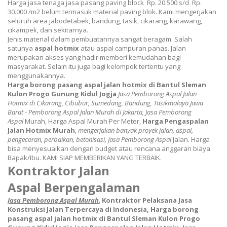
Harga jasa tenaga jasa pasang paving block Rp. 20.500 s/d Rp.
30.000 /m2 belum termasuk material paving blok. Kami mengerjakan
seluruh area jabodetabek, bandung, tasik, cikarang, karawang,
cikampek, dan sekitarnya.
Jenis material dalam pembuatannya sangat beragam. Salah
satunya
aspal hotmix
atau aspal campuran panas. Jalan
merupakan akses yang hadir memberi kemudahan bagi
masyarakat. Selain itu juga bagi kelompok tertentu yang
menggunakannya.
Harga borong pasang aspal jalan hotmix di Bantul Sleman
Kulon Progo Gunung Kidul Jogja
Jasa Pemborong Aspal
Jalan
Hotmix di Cikarang, Cibubur, Sumedang, Bandung​, Tasikmalaya Jawa
Barat - Pemborong Aspal Jalan Murah di Jakarta,
Jasa Pemborong
Aspal
Murah, Harga Aspal Murah Per Meter,
Harga Pengaspalan
Jalan Hotmix Murah
,
mengerjakan banyak proyek jalan,
aspal
,
pengecoran, perbaikan, betonisasi,
Jasa Pemborong Aspal
Jalan.
Harga
bisa menyesuaikan dengan budget atau rencana anggaran biaya
Bapak/Ibu. KAMI SIAP MEMBERIKAN YANG TERBAIK.
Kontraktor Jalan
Aspal
Berpengalaman
Jasa Pemborong Aspal Murah
,
Kontraktor Pelaksana Jasa
Konstruksi Jalan Terpercaya di Indonesia,
Harga borong
pasang aspal jalan hotmix di Bantul Sleman Kulon Progo