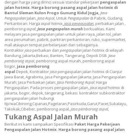
dengan harga yang dirinci sesuai standar pekerjaan
pengaspalan
jalan hotmix
.
Harga borong pasang aspal jalan hotmix di
Bantul Sleman Kulon Progo Gunung Kidul Jogja,
Jasa
Pengaspalan
Jalan,
Jasa Aspal
, Untuk
Pengaspalan
di Pabrik, Gudang,
Perkantoran.
Harga
aspal hotmix
,
jasa pengaspalan
, perbaikan jalan ,
pemborong
aspal
,
Jasa pengaspalan murah
berkualitas.
Kami
melayani jasa pengaspalan jalan untuk jalan raya, jalan tol, jalan
area perumahan, pabrik, parkiran perkantoran, ruko, supermarket,
mall ataupun tempat perbelanjaan dan sebagainya.
K
ontraktor
jasa
perbaikan dan
pengaspalan
jalan hotmix di wilayah
Bandung, Jakarta,Bekasi, Banten, Tangerang, Depok DSB.
Jasa
pemborong aspal
, pemborong aspal murah, pemborong aspal
bogor,
jasa pemborong
aspal
Depok,
Kontraktor
jasa
pengaspalan jalan hotmix di Cianjur
Jawa Barat, Agrabinta,
Jasa Pengaspalan Jakarta; Jasa Pengaspalan
Murah; Jasa Perbaikan Jalan;
Jasa Pemborong Aspal
; Harga
Pengaspalan. Pada proses pengaspalan jalan,
jasa aspal
hotmix di
jakarta, bogor, depok, tangerang, bekasi. kontraktor subkontraktor
pengaspalan jalan hubungi
tlp/wa
Cibinong,Cipanas,Pagelaran,Pasirkuda,Garut,Pacet,Sukalayu,
Takokak,Cibeber​,
pemborong aspal,
jasa pemborong aspal,
Tukang Aspal Jalan Murah
Berikut ini kami sampaikan Spesifikasi
Paket Harga Pekerjaan
Pengaspalan Jalan Hotmix
.
Harga borong pasang aspal jalan