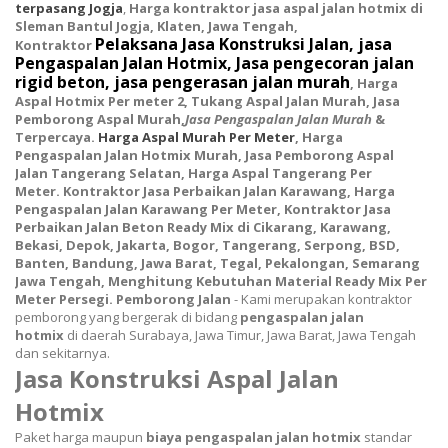
terpasang Jogja
,
Harga kontraktor jasa aspal jalan hotmix di
Sleman Bantul Jogja, Klaten, Jawa Tengah,
Pelaksana Jasa Konstruksi Jalan, jasa
Kontraktor
Pengaspalan Jalan Hotmix, Jasa pengecoran jalan
rigid beton, jasa pengerasan jalan murah
, Harga
Aspal Hotmix Per meter 2
, Tukang Aspal Jalan Murah,
Jasa
Pemborong Aspal Murah,
Jasa Pengaspalan Jalan Murah
&
Terpercaya.
Harga Aspal Murah Per Meter
, Harga
Pengaspalan Jalan Hotmix Murah, Jasa Pemborong Aspal
Jalan Tangerang Selatan, Harga Aspal Tangerang Per
Meter. Kontraktor Jasa Perbaikan Jalan Karawang, Harga
Pengaspalan Jalan
Karawang Per Meter,
Kontraktor Jasa
Perbaik
a
n Jalan Beton Ready Mix di Cikarang, Karawang,
Bekasi, Depok, Jakarta, Bogor, Tangerang, Serpong, BSD,
Banten, Bandung, Jawa Barat, Tegal, Pekalongan, Semarang
Jawa Tengah, Menghitung Kebutuhan Material Ready Mix Per
Meter Persegi. Pemborong Jalan
- Kami
merupakan kontraktor
pemborong yang bergerak di bidang
pengaspalan jalan
hotmix
di daerah Surabaya, Jawa Timur, Jawa Barat, Jawa Tengah
dan sekitarnya.
Jasa Konstruksi Aspal Jalan
Hotmix
Paket harga maupun
biaya pengaspalan jalan hotmix
standar