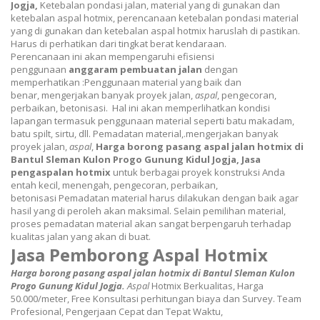
Jogja,
Ketebalan pondasi jalan, material yang di gunakan dan
ketebalan aspal hotmix, perencanaan ketebalan pondasi material
yang di gunakan dan ketebalan aspal hotmix haruslah di pastikan.
Harus di perhatikan dari tingkat berat kendaraan.
Perencanaan ini akan mempengaruhi efisiensi
penggunaan
anggaram pembuatan jalan
dengan
memperhatikan :Penggunaan material yang baik dan
benar,
mengerjakan banyak proyek jalan,
aspal
, pengecoran,
perbaikan, betonisasi
. Hal ini akan memperlihatkan kondisi
lapangan termasuk penggunaan material seperti batu makadam,
batu spilt, sirtu, dll. Pemadatan material,.
mengerjakan banyak
proyek jalan,
aspal
,
Harga borong pasang aspal jalan hotmix di
Bantul Sleman Kulon Progo Gunung Kidul Jogja,
Jasa
pengaspalan hotmix
untuk berbagai proyek konstruksi Anda
entah kecil, menengah,
pengecoran, perbaikan,
betonisasi
Pemadatan material harus dilakukan dengan baik agar
hasil yang di peroleh akan maksimal. Selain pemilihan material,
proses pemadatan material akan sangat berpengaruh terhadap
kualitas jalan yang akan di buat.
Jasa Pemborong Aspal Hotmix
Harga borong pasang aspal jalan hotmix di Bantul Sleman Kulon
Progo Gunung Kidul Jogja.
Aspal
Hotmix Berkualitas, Harga
50.000/meter, Free Konsultasi perhitungan biaya dan Survey. Team
Profesional, Pengerjaan Cepat dan Tepat Waktu,