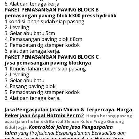
6. Alat dan tenaga kerja
PAKET PEMASANGAN PAVING BLOCK B
pemasangan paving blok k300 press hydrolik
1.kondisi lahan sudah siap pasang
2. Leveling
3. Gelar abu batu 5cm
4. Pemasangan paving blok t 8cm
5. Pemadatan dg stamper kodok
6. alat dan tenaga kerja.
PAKET PEMASANGAN PAVING BLOCK C
jasa pemasangan paving blocknya
1. Kondisi lahan sudah siap pasang
2. Leveling
3. Gelar abu batu
4. Pasang paving blok
5. Pemadatan dg stamper kodok
6. Alat dan tenaga kerja.
Jasa Pengaspalan Jalan Murah & Terpercaya. Harga
Pekerjaan Aspal Hotmix Per m2
.
Harga borong pasang
aspal jalan hotmix di Bantul Sleman Kulon Progo Gunung
Kontraktor Jalan
Jasa Pengaspalan
Kidul Jogja.
Jalan
yang Profesional Berpengalaman Berkualitas dan
melayani segala macam pekerjaan
Aspal
Hotmix
,
Jasa